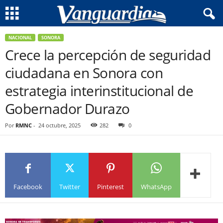
NACIONAL
SONORA
Crece la percepción de seguridad
ciudadana en Sonora con
estrategia interinstitucional de
Gobernador Durazo
Por
RMNC
-
24 octubre, 2025
282
0
Facebook
Twitter
Pinterest
WhatsApp