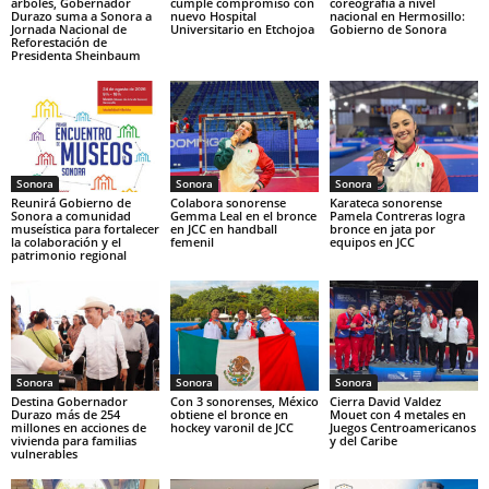
árboles, Gobernador
cumple compromiso con
coreografía a nivel
Durazo suma a Sonora a
nuevo Hospital
nacional en Hermosillo:
Jornada Nacional de
Universitario en Etchojoa
Gobierno de Sonora
Reforestación de
Presidenta Sheinbaum
Sonora
Sonora
Sonora
Reunirá Gobierno de
Colabora sonorense
Karateca sonorense
Sonora a comunidad
Gemma Leal en el bronce
Pamela Contreras logra
museística para fortalecer
en JCC en handball
bronce en jata por
la colaboración y el
femenil
equipos en JCC
patrimonio regional
Sonora
Sonora
Sonora
Destina Gobernador
Con 3 sonorenses, México
Cierra David Valdez
Durazo más de 254
obtiene el bronce en
Mouet con 4 metales en
millones en acciones de
hockey varonil de JCC
Juegos Centroamericanos
vivienda para familias
y del Caribe
vulnerables