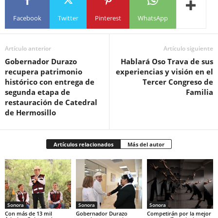
Facebook
Twitter
Pinterest
WhatsApp
Artículo anterior
Artículo siguiente
Gobernador Durazo
Hablará Oso Trava de sus
recupera patrimonio
experiencias y visión en el
histórico con entrega de
Tercer Congreso de
segunda etapa de
Familia
restauración de Catedral
de Hermosillo
Artículos relacionados
Más del autor
Sonora
Sonora
Sonora
Con más de 13 mil
Gobernador Durazo
Competirán por la mejor