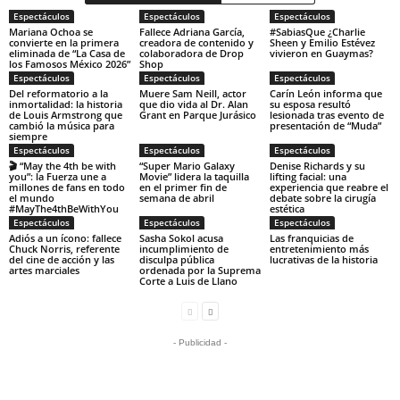
Espectáculos
Espectáculos
Espectáculos
Mariana Ochoa se
Fallece Adriana García,
#SabiasQue ¿Charlie
convierte en la primera
creadora de contenido y
Sheen y Emilio Estévez
eliminada de “La Casa de
colaboradora de Drop
vivieron en Guaymas?
los Famosos México 2026”
Shop
Espectáculos
Espectáculos
Espectáculos
Del reformatorio a la
Muere Sam Neill, actor
Carín León informa que
inmortalidad: la historia
que dio vida al Dr. Alan
su esposa resultó
de Louis Armstrong que
Grant en Parque Jurásico
lesionada tras evento de
cambió la música para
presentación de “Muda”
siempre
Espectáculos
Espectáculos
Espectáculos
🎬 “May the 4th be with
“Super Mario Galaxy
Denise Richards y su
you”: la Fuerza une a
Movie” lidera la taquilla
lifting facial: una
millones de fans en todo
en el primer fin de
experiencia que reabre el
el mundo
semana de abril
debate sobre la cirugía
#MayThe4thBeWithYou
estética
Espectáculos
Espectáculos
Espectáculos
Adiós a un ícono: fallece
Sasha Sokol acusa
Las franquicias de
Chuck Norris, referente
incumplimiento de
entretenimiento más
del cine de acción y las
disculpa pública
lucrativas de la historia
artes marciales
ordenada por la Suprema
Corte a Luis de Llano
- Publicidad -