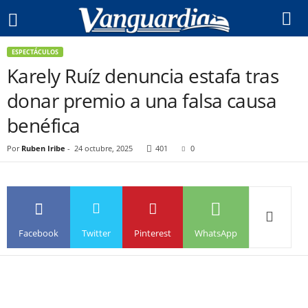
ESPECTÁCULOS
Karely Ruíz denuncia estafa tras
donar premio a una falsa causa
benéfica
Por
Ruben Iribe
-
24 octubre, 2025
401
0
Facebook
Twitter
Pinterest
WhatsApp