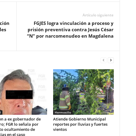
Artículo siguiente
ción
FGJES logra vinculación a proceso y
les
prisión preventiva contra Jesús César
“N” por narcomenudeo en Magdalena
l
Hermosillo
en a ex gobernador de
Atiende Gobierno Municipal
o; FGR lo señala por
reportes por lluvias y fuertes
to ocultamiento de
vientos
ias en el caso