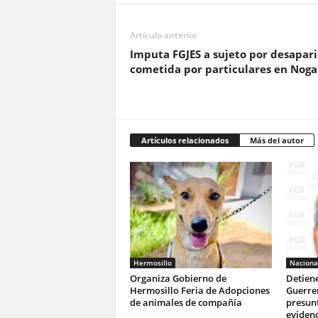
Artículo anterior
Imputa FGJES a sujeto por desapari
cometida por particulares en Noga
Artículos relacionados
Más del autor
Hermosillo
Naciona
Organiza Gobierno de
Detien
Hermosillo Feria de Adopciones
Guerrer
de animales de compañía
presun
evidenc