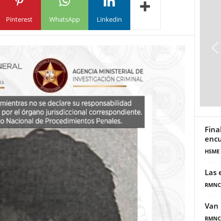
Pinterest
WhatsApp
Linkedin
Fina
encu
HSME
Las 
RMNC
Van 
RMNC