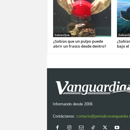
SabiasQue
SabiasQ
¿Sabías que un pulpo puede
¿Sabías
abrir un frasco desde dentro?
bajo el
Informando desde 2009.
Contáctanos:
contacto@periodicovanguardia