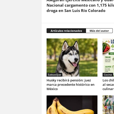
Nacional cargamento con 1,175 kil
droga en San Luis Río Colorado
Artículos relacionados
Más del autor
SabiasQue
Cocina
Husky recibirá pensión: juez
Los ch
marca precedente histórico en
al seca
México
culinar