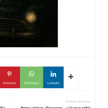
Pinterest
WhatsApp
Linkedin
Artículo siguiente
dia
Entre visitas, discursos… y lo que robó