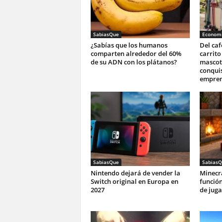
SabiasQue
Economi
¿Sabías que los humanos
Del ca
comparten alrededor del 60%
carrito
de su ADN con los plátanos?
mascota
conqui
empren
SabiasQue
SabiasQ
Nintendo dejará de vender la
Minecr
Switch original en Europa en
funció
2027
de juga