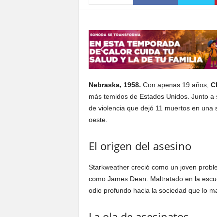
S
o
n
o
r
a
Nebraska, 1958.
Con apenas 19 años,
C
más temidos de Estados Unidos. Junto a 
de violencia que dejó 11 muertos en una
oeste.
El origen del asesino
Starkweather creció como un joven proble
como James Dean. Maltratado en la escuel
odio profundo hacia la sociedad que lo m
La ola de asesinatos