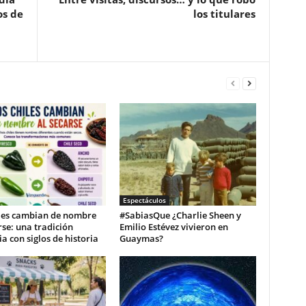
os de
los titulares
Espectáculos
iles cambian de nombre
#SabiasQue ¿Charlie Sheen y
rse: una tradición
Emilio Estévez vivieron en
ia con siglos de historia
Guaymas?