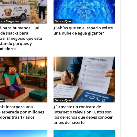
a y Negocios
SabiasQue
fé para humanos… ¡al
¿Sabías que en el espacio existe
 de snacks para
una nube de agua gigante?
s! El negocio que está
stando parques y
dedores
ue
SabiasQue
aft incorpora una
¿Firmaste un contrato de
n esperada por millones
internet o televisión? Estos son
dores tras 17 años
los derechos que debes conocer
antes de hacerlo