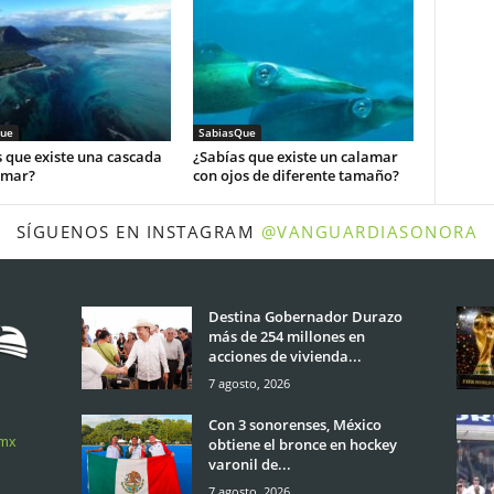
ue
SabiasQue
 que existe una cascada
¿Sabías que existe un calamar
 mar?
con ojos de diferente tamaño?
SÍGUENOS EN INSTAGRAM
@VANGUARDIASONORA
Destina Gobernador Durazo
más de 254 millones en
acciones de vivienda...
7 agosto, 2026
Con 3 sonorenses, México
.mx
obtiene el bronce en hockey
varonil de...
7 agosto, 2026