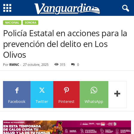
NACIONAL
SONORA
Policía Estatal en acciones para la
prevención del delito en Los
Olivos
Por
RMNC
-
27 octubre, 2025
315
0
Facebook
Twitter
Pinterest
WhatsApp