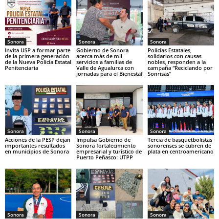
Sonora
Sonora
Sonora
Invita USP a formar parte
Gobierno de Sonora
Policías Estatales,
de la primera generación
acerca más de mil
solidarios con causas
de la Nueva Policía Estatal
servicios a familias de
nobles, responden a la
Penitenciaria
Valle de Agualurca con
campaña “Reciclando por
jornadas para el Bienestaf
Sonrisas”
Sonora
Sonora
Sonora
Acciones de la PESP dejan
Impulsa Gobierno de
Tercia de basquetbolistas
importantes resultados
Sonora fortalecimiento
sonorenses se cubren de
en municipios de Sonora
empresarial y turístico de
plata en centroamericano
Puerto Peñasco: UTPP
Sonora
Sonora
Sonora