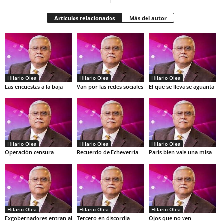
Artículos relacionados
Más del autor
Hilario Olea
Hilario Olea
Hilario Olea
Las encuestas a la baja
Van por las redes sociales
El que se lleva se aguanta
Hilario Olea
Hilario Olea
Hilario Olea
Operación censura
Recuerdo de Echeverría
París bien vale una misa
Hilario Olea
Hilario Olea
Hilario Olea
Exgobernadores entran al
Tercero en discordia
Ojos que no ven