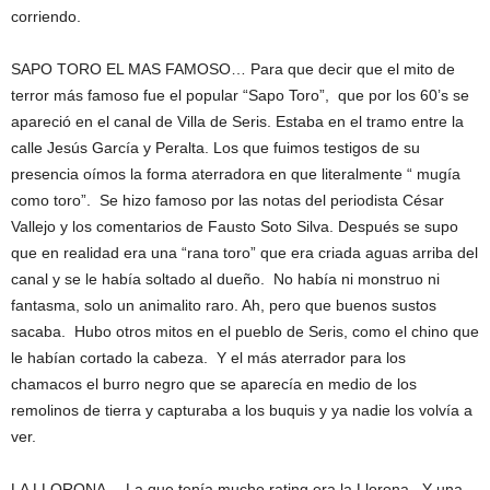
corriendo.
SAPO TORO EL MAS FAMOSO… Para que decir que el mito de
terror más famoso fue el popular “Sapo Toro”, que por los 60’s se
apareció en el canal de Villa de Seris. Estaba en el tramo entre la
calle Jesús García y Peralta. Los que fuimos testigos de su
presencia oímos la forma aterradora en que literalmente “ mugía
como toro”. Se hizo famoso por las notas del periodista César
Vallejo y los comentarios de Fausto Soto Silva. Después se supo
que en realidad era una “rana toro” que era criada aguas arriba del
canal y se le había soltado al dueño. No había ni monstruo ni
fantasma, solo un animalito raro. Ah, pero que buenos sustos
sacaba. Hubo otros mitos en el pueblo de Seris, como el chino que
le habían cortado la cabeza. Y el más aterrador para los
chamacos el burro negro que se aparecía en medio de los
remolinos de tierra y capturaba a los buquis y ya nadie los volvía a
ver.
LA LLORONA… La que tenía mucho rating era la Llorona. Y una