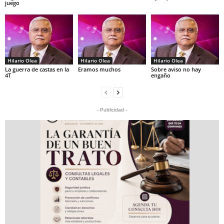
juego
Hilario Olea
Hilario Olea
Hilario Olea
La guerra de castas en la
Eramos muchos
Sobre aviso no hay
4T
engaño
- Publicidad -