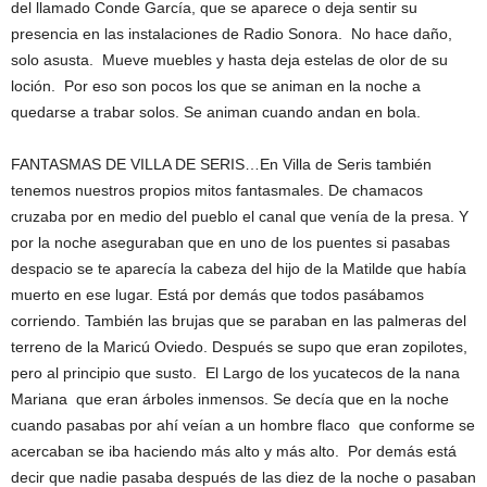
del llamado Conde García, que se aparece o deja sentir su
presencia en las instalaciones de Radio Sonora. No hace daño,
solo asusta. Mueve muebles y hasta deja estelas de olor de su
loción. Por eso son pocos los que se animan en la noche a
quedarse a trabar solos. Se animan cuando andan en bola.
FANTASMAS DE VILLA DE SERIS…En Villa de Seris también
tenemos nuestros propios mitos fantasmales. De chamacos
cruzaba por en medio del pueblo el canal que venía de la presa. Y
por la noche aseguraban que en uno de los puentes si pasabas
despacio se te aparecía la cabeza del hijo de la Matilde que había
muerto en ese lugar. Está por demás que todos pasábamos
corriendo. También las brujas que se paraban en las palmeras del
terreno de la Maricú Oviedo. Después se supo que eran zopilotes,
pero al principio que susto. El Largo de los yucatecos de la nana
Mariana que eran árboles inmensos. Se decía que en la noche
cuando pasabas por ahí veían a un hombre flaco que conforme se
acercaban se iba haciendo más alto y más alto. Por demás está
decir que nadie pasaba después de las diez de la noche o pasaban