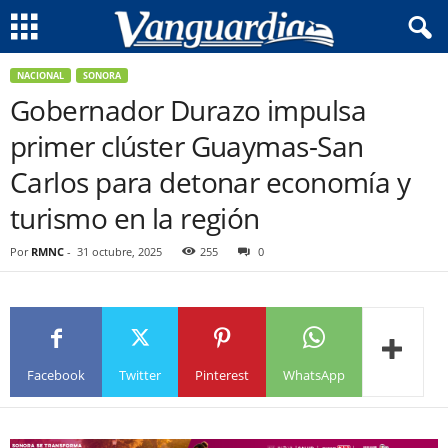
NACIONAL
SONORA
Gobernador Durazo impulsa
primer clúster Guaymas-San
Carlos para detonar economía y
turismo en la región
Por
RMNC
-
31 octubre, 2025
255
0
Facebook
Twitter
Pinterest
WhatsApp