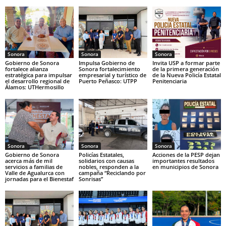
Sonora
Sonora
Sonora
Gobierno de Sonora
Impulsa Gobierno de
Invita USP a formar parte
fortalece alianza
Sonora fortalecimiento
de la primera generación
estratégica para impulsar
empresarial y turístico de
de la Nueva Policía Estatal
el desarrollo regional de
Puerto Peñasco: UTPP
Penitenciaria
Álamos: UTHermosillo
Sonora
Sonora
Sonora
Gobierno de Sonora
Policías Estatales,
Acciones de la PESP dejan
acerca más de mil
solidarios con causas
importantes resultados
servicios a familias de
nobles, responden a la
en municipios de Sonora
Valle de Agualurca con
campaña “Reciclando por
jornadas para el Bienestaf
Sonrisas”