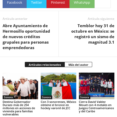
Facebook
Twitter
Pinterest
WhatsApp
Artículo anterior
Artículo siguiente
Abre Ayuntamiento de
Temblor hoy 31 de
Hermosillo oportunidad
octubre en México: se
de nuevos créditos
registró un sismo de
grupales para personas
magnitud 3.1
emprendedoras
Artículos relacionados
Más del autor
Sonora
Sonora
Sonora
Destina Gobernador
Con 3 sonorenses, México
Cierra David Valdez
Durazo más de 254
obtiene el bronce en
Mouet con 4 metales en
millones en acciones de
hockey varonil de JCC
Juegos Centroamericanos
vivienda para familias
y del Caribe
vulnerables