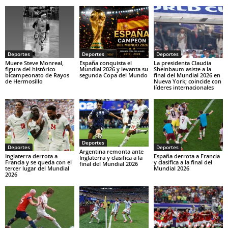
Deportes
Deportes
Deportes
Muere Steve Monreal,
España conquista el
La presidenta Claudia
figura del histórico
Mundial 2026 y levanta su
Sheinbaum asiste a la
bicampeonato de Rayos
segunda Copa del Mundo
final del Mundial 2026 en
de Hermosillo
Nueva York; coincide con
líderes internacionales
Deportes
Deportes
Deportes
Argentina remonta ante
Inglaterra derrota a
España derrota a Francia
Inglaterra y clasifica a la
Francia y se queda con el
y clasifica a la final del
final del Mundial 2026
tercer lugar del Mundial
Mundial 2026
2026