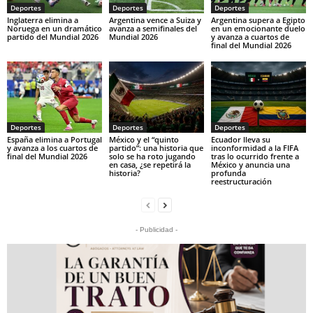
Deportes
Deportes
Deportes
Inglaterra elimina a
Argentina vence a Suiza y
Argentina supera a Egipto
Noruega en un dramático
avanza a semifinales del
en un emocionante duelo
partido del Mundial 2026
Mundial 2026
y avanza a cuartos de
final del Mundial 2026
Deportes
Deportes
Deportes
España elimina a Portugal
México y el “quinto
Ecuador lleva su
y avanza a los cuartos de
partido”: una historia que
inconformidad a la FIFA
final del Mundial 2026
solo se ha roto jugando
tras lo ocurrido frente a
en casa, ¿se repetirá la
México y anuncia una
historia?
profunda
reestructuración
- Publicidad -