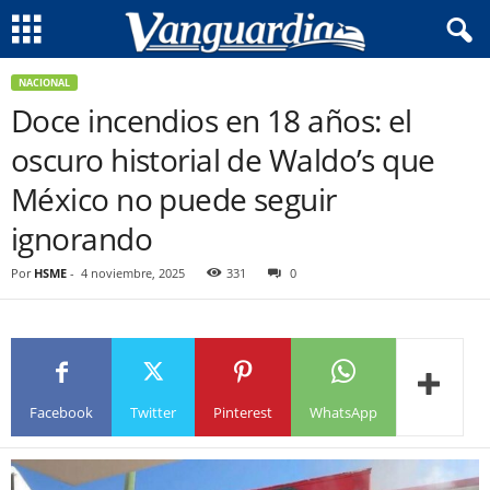
NACIONAL
Doce incendios en 18 años: el
oscuro historial de Waldo’s que
México no puede seguir
ignorando
Por
HSME
-
4 noviembre, 2025
331
0
Facebook
Twitter
Pinterest
WhatsApp