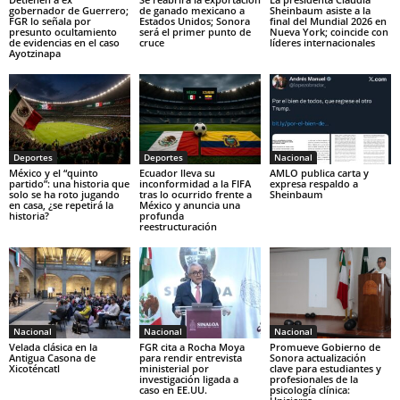
gobernador de Guerrero;
de ganado mexicano a
Sheinbaum asiste a la
FGR lo señala por
Estados Unidos; Sonora
final del Mundial 2026 en
presunto ocultamiento
será el primer punto de
Nueva York; coincide con
de evidencias en el caso
cruce
líderes internacionales
Ayotzinapa
Deportes
Deportes
Nacional
México y el “quinto
Ecuador lleva su
AMLO publica carta y
partido”: una historia que
inconformidad a la FIFA
expresa respaldo a
solo se ha roto jugando
tras lo ocurrido frente a
Sheinbaum
en casa, ¿se repetirá la
México y anuncia una
historia?
profunda
reestructuración
Nacional
Nacional
Nacional
Velada clásica en la
FGR cita a Rocha Moya
Promueve Gobierno de
Antigua Casona de
para rendir entrevista
Sonora actualización
Xicoténcatl
ministerial por
clave para estudiantes y
investigación ligada a
profesionales de la
caso en EE.UU.
psicología clínica: