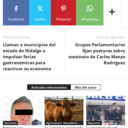
Facebook
Twitter
Pinterest
WhatsApp
Artículo anterior
Artículo siguiente
Llaman a municipios del
Grupos Parlamentarios
estado de Hidalgo a
fijan posturas sobre
impulsar ferias
asesinato de Carlos Manzo
gastronómicas para
Rodríguez
reactivar su economía
Artículos relacionados
Más del autor
Nacional
Agricultura, Ganadería y Pesca
Deportes
Detienen a ex
Se reabrirá la exportación
La presidenta Claudia