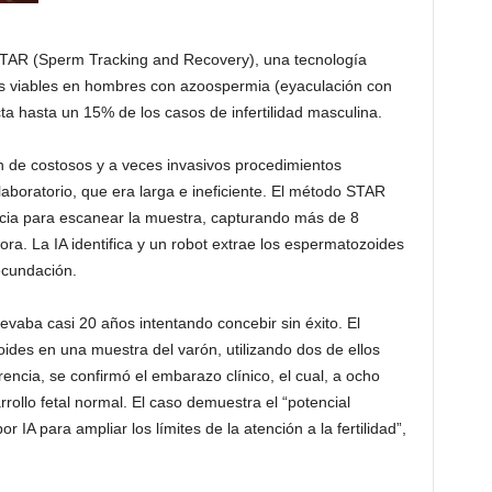
 STAR (Sperm Tracking and Recovery), una tecnología
s viables en hombres con azoospermia (eyaculación con
a hasta un 15% de los casos de infertilidad masculina.
 de costosos y a veces invasivos procedimientos
laboratorio, que era larga e ineficiente. El método STAR
encia para escanear la muestra, capturando más de 8
a. La IA identifica y un robot extrae los espermatozoides
ecundación.
evaba casi 20 años intentando concebir sin éxito. El
ides en una muestra del varón, utilizando dos de ellos
encia, se confirmó el embarazo clínico, el cual, a ocho
ollo fetal normal. El caso demuestra el “potencial
r IA para ampliar los límites de la atención a la fertilidad”,