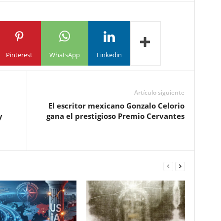
Pinterest
WhatsApp
Linkedin
Artículo siguiente
El escritor mexicano Gonzalo Celorio
y
gana el prestigioso Premio Cervantes