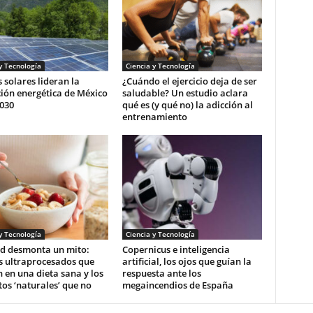
y Tecnología
Ciencia y Tecnología
 solares lideran la
¿Cuándo el ejercicio deja de ser
ión energética de México
saludable? Un estudio aclara
030
qué es (y qué no) la adicción al
entrenamiento
y Tecnología
Ciencia y Tecnología
d desmonta un mito:
Copernicus e inteligencia
s ultraprocesados que
artificial, los ojos que guían la
 en una dieta sana y los
respuesta ante los
os ‘naturales’ que no
megaincendios de España