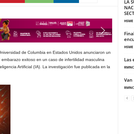
LA S
NAC
SECT
HSME
Fina
encu
HSME
la Universidad de Columbia en Estados Unidos anunciaron un
Las 
er embarazo exitoso en un caso de infertilidad masculina
igencia Artificial (IA). La investigación fue publicada en la
RMNC
Van 
RMNC