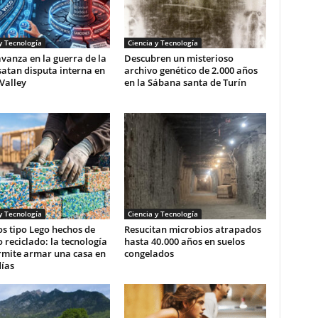
y Tecnología
Ciencia y Tecnología
vanza en la guerra de la
Descubren un misterioso
satan disputa interna en
archivo genético de 2.000 años
 Valley
en la Sábana santa de Turín
y Tecnología
Ciencia y Tecnología
os tipo Lego hechos de
Resucitan microbios atrapados
o reciclado: la tecnología
hasta 40.000 años en suelos
rmite armar una casa en
congelados
días