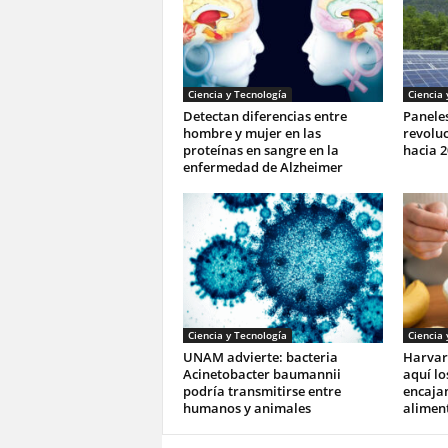
Ciencia y Tecnología
Ciencia 
Detectan diferencias entre
Paneles
hombre y mujer en las
revoluc
proteínas en sangre en la
hacia 2
enfermedad de Alzheimer
Ciencia y Tecnología
Ciencia 
UNAM advierte: bacteria
Harvar
Acinetobacter baumannii
aquí lo
podría transmitirse entre
encajan
humanos y animales
aliment