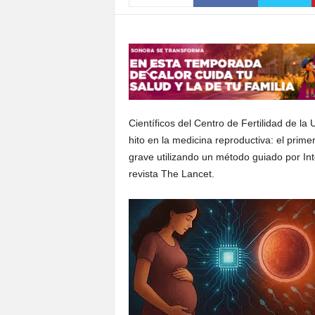
S
o
n
o
r
a
Científicos del Centro de Fertilidad de 
hito en la medicina reproductiva: el prim
grave utilizando un método guiado por Intel
revista The Lancet.