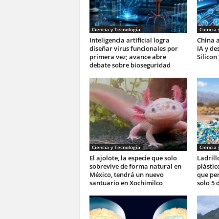
Ciencia y Tecnología
Ciencia 
Inteligencia artificial logra
China a
diseñar virus funcionales por
IA y de
primera vez; avance abre
Silicon
debate sobre bioseguridad
Ciencia y Tecnología
Ciencia 
El ajolote, la especie que solo
Ladrill
sobrevive de forma natural en
plástic
México, tendrá un nuevo
que pe
santuario en Xochimilco
solo 5 