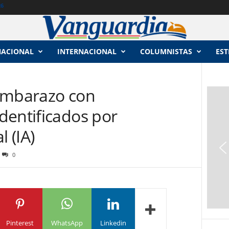
26
NACIONAL
INTERNACIONAL
COLUMNISTAS
EST
embarazo con
dentificados por
l (IA)
0
Pinterest
WhatsApp
Linkedin