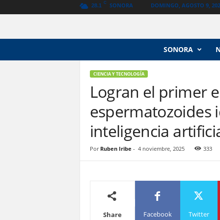
C
SONORA
DOMINGO, AGOSTO 9, 20
28.1
N
SONORA
o
t
i
CIENCIA Y TECNOLOGÍA
c
Logran el primer 
i
espermatozoides i
a
s
inteligencia artificia
V
a
n
Por
Ruben Iribe
-
4 noviembre, 2025
333
g
u
a
r
d
i
Facebook
Twitter
Share
a