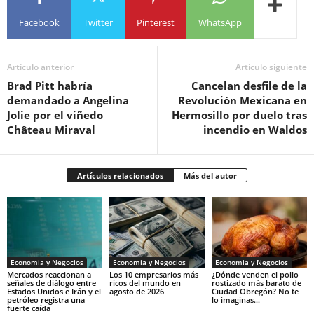
Facebook
Twitter
Pinterest
WhatsApp
Artículo anterior
Artículo siguiente
Brad Pitt habría
Cancelan desfile de la
demandado a Angelina
Revolución Mexicana en
Jolie por el viñedo
Hermosillo por duelo tras
Château Miraval
incendio en Waldos
Artículos relacionados
Más del autor
Economia y Negocios
Economia y Negocios
Economia y Negocios
Mercados reaccionan a
Los 10 empresarios más
¿Dónde venden el pollo
señales de diálogo entre
ricos del mundo en
rostizado más barato de
Estados Unidos e Irán y el
agosto de 2026
Ciudad Obregón? No te
petróleo registra una
lo imaginas…
fuerte caída