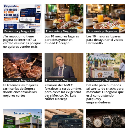
Economia y Negocios
Economia y Negocios
Economia y Negocios
¿Tu negocio no tiene
Los 10 mejores lugares
Los 10 mejores lugares
página de Internet? La
para desayunar en
para desayunar si visitas
verdad es una: es porque
Ciudad Obregón
Hermosillo
no quieres vender más
Economia y Negocios
Economia y Negocios
Economia y Negocios
Te traemos las mejores
Revisión del T-MEC
Del café para humanos…
carnicerías de Sonora
fortalece la certidumbre,
¡al carrito de snacks para
donde encontrarás los
pero eleva las exigencias
mascotas! El negocio que
mejores cortes
para México: Dr. Luis
está conquistando
Núñez Noriega
parques y
emprendedores