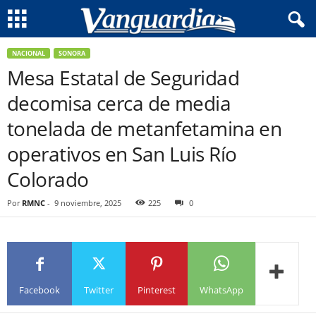
NACIONAL
SONORA
Mesa Estatal de Seguridad
decomisa cerca de media
tonelada de metanfetamina en
operativos en San Luis Río
Colorado
Por
RMNC
-
9 noviembre, 2025
225
0
Facebook
Twitter
Pinterest
WhatsApp