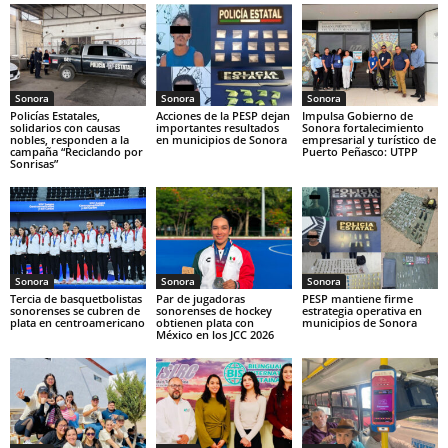
Sonora
Sonora
Sonora
Policías Estatales,
Acciones de la PESP dejan
Impulsa Gobierno de
solidarios con causas
importantes resultados
Sonora fortalecimiento
nobles, responden a la
en municipios de Sonora
empresarial y turístico de
campaña “Reciclando por
Puerto Peñasco: UTPP
Sonrisas”
Sonora
Sonora
Sonora
Tercia de basquetbolistas
Par de jugadoras
PESP mantiene firme
sonorenses se cubren de
sonorenses de hockey
estrategia operativa en
plata en centroamericano
obtienen plata con
municipios de Sonora
México en los JCC 2026