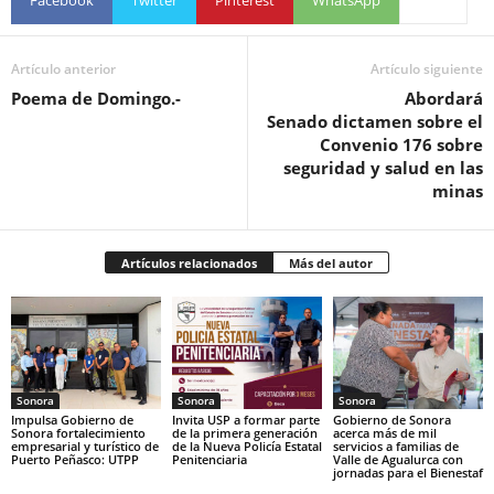
Artículo anterior
Artículo siguiente
Poema de Domingo.-
Abordará
Senado dictamen sobre el
Convenio 176 sobre
seguridad y salud en las
minas
Artículos relacionados
Más del autor
Sonora
Sonora
Sonora
Impulsa Gobierno de
Invita USP a formar parte
Gobierno de Sonora
Sonora fortalecimiento
de la primera generación
acerca más de mil
empresarial y turístico de
de la Nueva Policía Estatal
servicios a familias de
Puerto Peñasco: UTPP
Penitenciaria
Valle de Agualurca con
jornadas para el Bienestaf