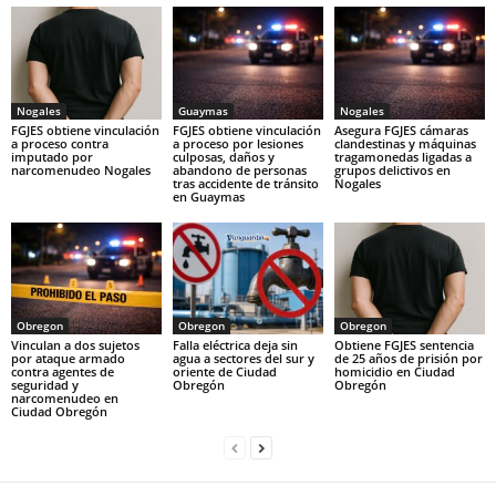
Nogales
Guaymas
Nogales
FGJES obtiene vinculación
FGJES obtiene vinculación
Asegura FGJES cámaras
a proceso contra
a proceso por lesiones
clandestinas y máquinas
imputado por
culposas, daños y
tragamonedas ligadas a
narcomenudeo Nogales
abandono de personas
grupos delictivos en
tras accidente de tránsito
Nogales
en Guaymas
Obregon
Obregon
Obregon
Vinculan a dos sujetos
Falla eléctrica deja sin
Obtiene FGJES sentencia
por ataque armado
agua a sectores del sur y
de 25 años de prisión por
contra agentes de
oriente de Ciudad
homicidio en Ciudad
seguridad y
Obregón
Obregón
narcomenudeo en
Ciudad Obregón