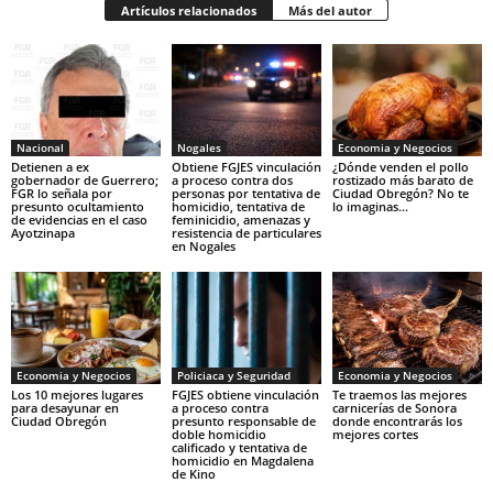
Artículos relacionados
Más del autor
Nacional
Nogales
Economia y Negocios
Detienen a ex
Obtiene FGJES vinculación
¿Dónde venden el pollo
gobernador de Guerrero;
a proceso contra dos
rostizado más barato de
FGR lo señala por
personas por tentativa de
Ciudad Obregón? No te
presunto ocultamiento
homicidio, tentativa de
lo imaginas…
de evidencias en el caso
feminicidio, amenazas y
Ayotzinapa
resistencia de particulares
en Nogales
Economia y Negocios
Policiaca y Seguridad
Economia y Negocios
Los 10 mejores lugares
FGJES obtiene vinculación
Te traemos las mejores
para desayunar en
a proceso contra
carnicerías de Sonora
Ciudad Obregón
presunto responsable de
donde encontrarás los
doble homicidio
mejores cortes
calificado y tentativa de
homicidio en Magdalena
de Kino