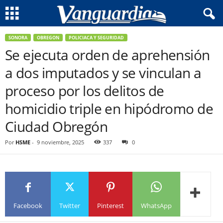
SONORA
OBREGON
POLICIACA Y SEGURIDAD
Se ejecuta orden de aprehensión
a dos imputados y se vinculan a
proceso por los delitos de
homicidio triple en hipódromo de
Ciudad Obregón
Por
HSME
-
9 noviembre, 2025
337
0
Facebook
Twitter
Pinterest
WhatsApp