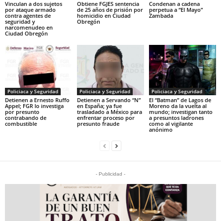
Vinculan a dos sujetos
Obtiene FGJES sentencia
Condenan a cadena
por ataque armado
de 25 años de prisión por
perpetua a “El Mayo”
contra agentes de
homicidio en Ciudad
Zambada
seguridad y
Obregón
narcomenudeo en
Ciudad Obregón
Policiaca y Seguridad
Policiaca y Seguridad
Policiaca y Seguridad
Detienen a Ernesto Ruffo
Detienen a Servando “N”
El “Batman” de Lagos de
Appel; FGR lo investiga
en España; ya fue
Moreno da la vuelta al
por presunto
trasladado a México para
mundo; investigan tanto
contrabando de
enfrentar proceso por
a presuntos ladrones
combustible
presunto fraude
como al vigilante
anónimo
- Publicidad -