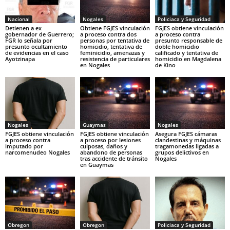
Nacional
Nogales
Policiaca y Seguridad
Detienen a ex
Obtiene FGJES vinculación
FGJES obtiene vinculación
gobernador de Guerrero;
a proceso contra dos
a proceso contra
FGR lo señala por
personas por tentativa de
presunto responsable de
presunto ocultamiento
homicidio, tentativa de
doble homicidio
de evidencias en el caso
feminicidio, amenazas y
calificado y tentativa de
Ayotzinapa
resistencia de particulares
homicidio en Magdalena
en Nogales
de Kino
Nogales
Guaymas
Nogales
FGJES obtiene vinculación
FGJES obtiene vinculación
Asegura FGJES cámaras
a proceso contra
a proceso por lesiones
clandestinas y máquinas
imputado por
culposas, daños y
tragamonedas ligadas a
narcomenudeo Nogales
abandono de personas
grupos delictivos en
tras accidente de tránsito
Nogales
en Guaymas
Obregon
Obregon
Policiaca y Seguridad