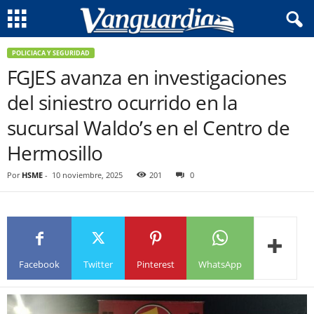
POLICIACA Y SEGURIDAD
FGJES avanza en investigaciones
del siniestro ocurrido en la
sucursal Waldo’s en el Centro de
Hermosillo
Por
HSME
-
10 noviembre, 2025
201
0
Facebook
Twitter
Pinterest
WhatsApp