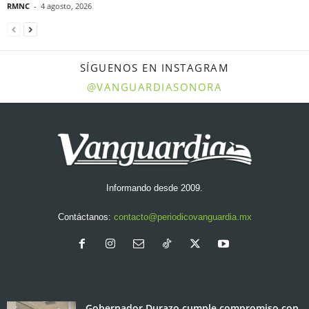
RMNC
-
4 agosto, 2026
SÍGUENOS EN INSTAGRAM
@VANGUARDIASONORA
Informando desde 2009.
Contáctanos:
contacto@periodicovanguardia.mx
Gobernador Durazo cumple compromiso con