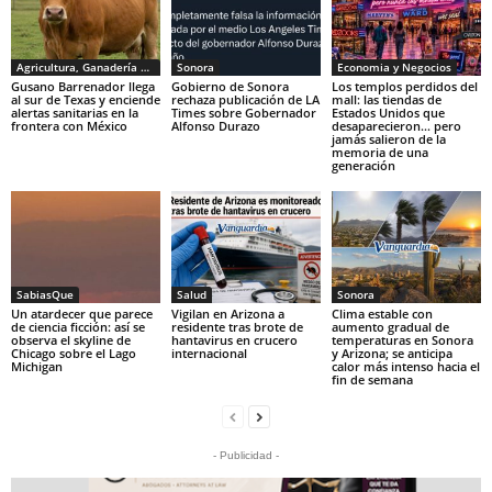
Agricultura, Ganadería y Pesca
Sonora
Economia y Negocios
Gusano Barrenador llega
Gobierno de Sonora
Los templos perdidos del
al sur de Texas y enciende
rechaza publicación de LA
mall: las tiendas de
alertas sanitarias en la
Times sobre Gobernador
Estados Unidos que
frontera con México
Alfonso Durazo
desaparecieron… pero
jamás salieron de la
memoria de una
generación
SabiasQue
Salud
Sonora
Un atardecer que parece
Vigilan en Arizona a
Clima estable con
de ciencia ficción: así se
residente tras brote de
aumento gradual de
observa el skyline de
hantavirus en crucero
temperaturas en Sonora
Chicago sobre el Lago
internacional
y Arizona; se anticipa
Michigan
calor más intenso hacia el
fin de semana
- Publicidad -