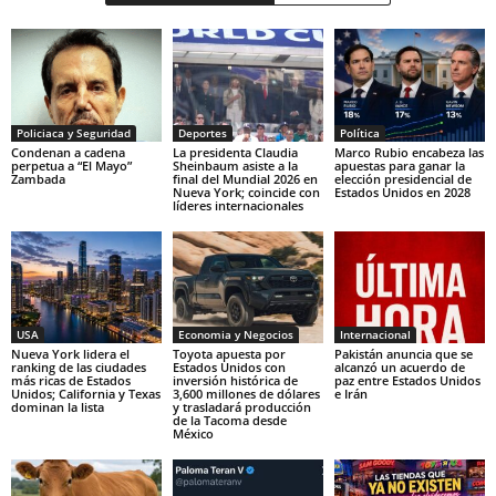
Policiaca y Seguridad
Deportes
Política
Condenan a cadena
La presidenta Claudia
Marco Rubio encabeza las
perpetua a “El Mayo”
Sheinbaum asiste a la
apuestas para ganar la
Zambada
final del Mundial 2026 en
elección presidencial de
Nueva York; coincide con
Estados Unidos en 2028
líderes internacionales
USA
Economia y Negocios
Internacional
Nueva York lidera el
Toyota apuesta por
Pakistán anuncia que se
ranking de las ciudades
Estados Unidos con
alcanzó un acuerdo de
más ricas de Estados
inversión histórica de
paz entre Estados Unidos
Unidos; California y Texas
3,600 millones de dólares
e Irán
dominan la lista
y trasladará producción
de la Tacoma desde
México