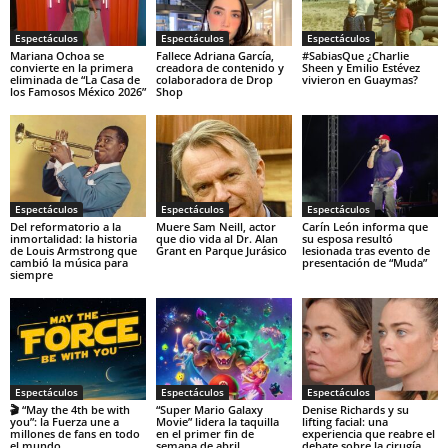
Espectáculos
Espectáculos
Espectáculos
Mariana Ochoa se
Fallece Adriana García,
#SabiasQue ¿Charlie
convierte en la primera
creadora de contenido y
Sheen y Emilio Estévez
eliminada de “La Casa de
colaboradora de Drop
vivieron en Guaymas?
los Famosos México 2026”
Shop
Espectáculos
Espectáculos
Espectáculos
Del reformatorio a la
Muere Sam Neill, actor
Carín León informa que
inmortalidad: la historia
que dio vida al Dr. Alan
su esposa resultó
de Louis Armstrong que
Grant en Parque Jurásico
lesionada tras evento de
cambió la música para
presentación de “Muda”
siempre
Espectáculos
Espectáculos
Espectáculos
🎬 “May the 4th be with
“Super Mario Galaxy
Denise Richards y su
you”: la Fuerza une a
Movie” lidera la taquilla
lifting facial: una
millones de fans en todo
en el primer fin de
experiencia que reabre el
el mundo
semana de abril
debate sobre la cirugía