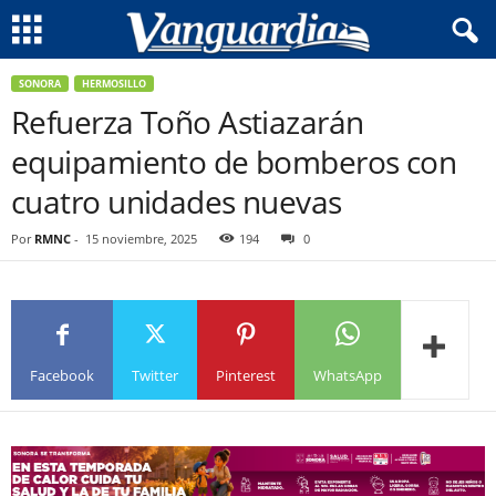
SONORA
HERMOSILLO
Refuerza Toño Astiazarán
equipamiento de bomberos con
cuatro unidades nuevas
Por
RMNC
-
15 noviembre, 2025
194
0
Facebook
Twitter
Pinterest
WhatsApp