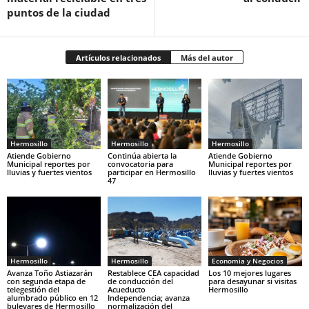
puntos de la ciudad
Artículos relacionados
Más del autor
Hermosillo
Hermosillo
Hermosillo
Atiende Gobierno
Continúa abierta la
Atiende Gobierno
Municipal reportes por
convocatoria para
Municipal reportes por
lluvias y fuertes vientos
participar en Hermosillo
lluvias y fuertes vientos
47
Hermosillo
Hermosillo
Economia y Negocios
Avanza Toño Astiazarán
Restablece CEA capacidad
Los 10 mejores lugares
con segunda etapa de
de conducción del
para desayunar si visitas
telegestión del
Acueducto
Hermosillo
alumbrado público en 12
Independencia; avanza
bulevares de Hermosillo
normalización del