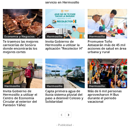
servicio en Hermosillo
Economia y Negocios
Hermosillo
Hermosillo
Te traemos las mejores
Invita Gobierno de
Promueve Toño
carnicerías de Sonora
Hermosillo a utilizar la
Astiazarán más de 45 mil
donde encontrarás los
aplicación “Recolector H”
acciones de salud en área
mejores cortes
urbana y rural
Hermosillo
Hermosillo
Hermosillo
Invita Gobierno de
Capta primera agua de
Más de 6 mil personas
Hermosillo a utilizar el
lluvia sistema pluvial del
aprovecharon H Bus
Centro de Economía
paso a desnivel Colosio y
durante el periodo
Circular al exterior del
Solidaridad
vacacional
Panteón Yáñez
- Publicidad -