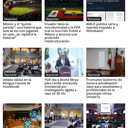
Deportes
Deportes
Nacional
México y el “quinto
Ecuador lleva su
AMLO publica carta y
partido”: una historia que
inconformidad a la FIFA
expresa respaldo a
solo se ha roto jugando
tras lo ocurrido frente a
Sheinbaum
en casa, ¿se repetirá la
México y anuncia una
historia?
profunda
reestructuración
Nacional
Nacional
Nacional
Velada clásica en la
FGR cita a Rocha Moya
Promueve Gobierno de
Antigua Casona de
para rendir entrevista
Sonora actualización
Xicoténcatl
ministerial por
clave para estudiantes y
investigación ligada a
profesionales de la
caso en EE.UU.
psicología clínica:
Unisierra