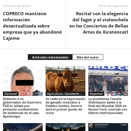
Artículo anterior
Artículo siguiente
COPRECO mantiene
Recital con la elegancia
información
del fagot y el violonchelo
desactualizada sobre
en los Conciertos de Bellas
empresa que ya abandonó
Artes de Xicoténcatl
Cajeme
Artículos relacionados
Más del autor
Nacional
Agricultura, Ganadería y Pesca
Deportes
Detienen a ex
Se reabrirá la exportación
La presidenta Claudia
gobernador de Guerrero;
de ganado mexicano a
Sheinbaum asiste a la
FGR lo señala por
Estados Unidos; Sonora
final del Mundial 2026 en
presunto ocultamiento
será el primer punto de
Nueva York; coincide con
de evidencias en el caso
cruce
líderes internacionales
Ayotzinapa