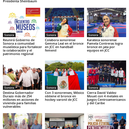
Presidenta Sheinbaum
Sonora
Sonora
Sonora
Reunirá Gobierno de
Colabora sonorense
Karateca sonorense
Sonora a comunidad
Gemma Leal en el bronce
Pamela Contreras logra
museística para fortalecer
en JCC en handball
bronce en jata por
la colaboración y el
femenil
equipos en JCC
patrimonio regional
Sonora
Sonora
Sonora
Destina Gobernador
Con 3 sonorenses, México
Cierra David Valdez
Durazo más de 254
obtiene el bronce en
Mouet con 4 metales en
millones en acciones de
hockey varonil de JCC
Juegos Centroamericanos
vivienda para familias
y del Caribe
vulnerables