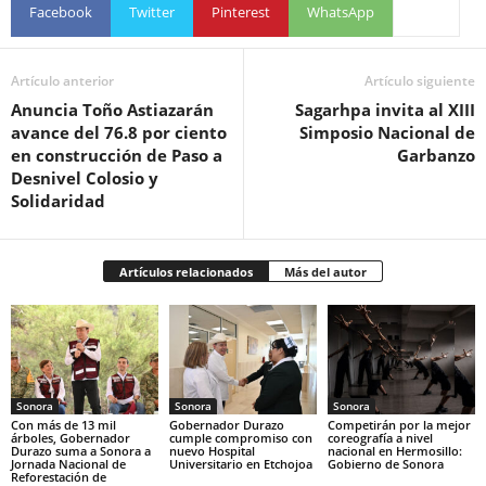
Facebook
Twitter
Pinterest
WhatsApp
Artículo anterior
Artículo siguiente
Anuncia Toño Astiazarán
Sagarhpa invita al XIII
avance del 76.8 por ciento
Simposio Nacional de
en construcción de Paso a
Garbanzo
Desnivel Colosio y
Solidaridad
Artículos relacionados
Más del autor
Sonora
Sonora
Sonora
Con más de 13 mil
Gobernador Durazo
Competirán por la mejor
árboles, Gobernador
cumple compromiso con
coreografía a nivel
Durazo suma a Sonora a
nuevo Hospital
nacional en Hermosillo:
Jornada Nacional de
Universitario en Etchojoa
Gobierno de Sonora
Reforestación de