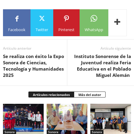
Facebook
Twitter
Pinterest
WhatsApp
Artículo anterior
Artículo siguiente
Se realiza con éxito la Expo
Instituto Sonorense de la
Sonora de Ciencias,
Juventud realiza Feria
Tecnología y Humanidades
Educativa en el Poblado
2025
Miguel Alemán
Artículos relacionados
Más del autor
Sonora
Sonora
Sonora