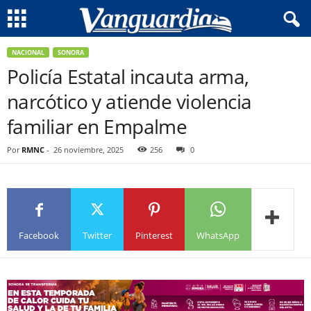
NACIONAL
SONORA
Policía Estatal incauta arma,
narcótico y atiende violencia
familiar en Empalme
Por
RMNC
-
26 noviembre, 2025
256
0
Facebook
Twitter
Pinterest
WhatsApp