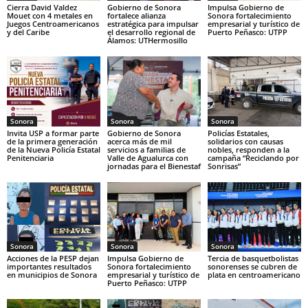
Cierra David Valdez
Gobierno de Sonora
Impulsa Gobierno de
Mouet con 4 metales en
fortalece alianza
Sonora fortalecimiento
Juegos Centroamericanos
estratégica para impulsar
empresarial y turístico de
y del Caribe
el desarrollo regional de
Puerto Peñasco: UTPP
Álamos: UTHermosillo
Sonora
Sonora
Sonora
Invita USP a formar parte
Gobierno de Sonora
Policías Estatales,
de la primera generación
acerca más de mil
solidarios con causas
de la Nueva Policía Estatal
servicios a familias de
nobles, responden a la
Penitenciaria
Valle de Agualurca con
campaña “Reciclando por
jornadas para el Bienestaf
Sonrisas”
Sonora
Sonora
Sonora
Acciones de la PESP dejan
Impulsa Gobierno de
Tercia de basquetbolistas
importantes resultados
Sonora fortalecimiento
sonorenses se cubren de
en municipios de Sonora
empresarial y turístico de
plata en centroamericano
Puerto Peñasco: UTPP