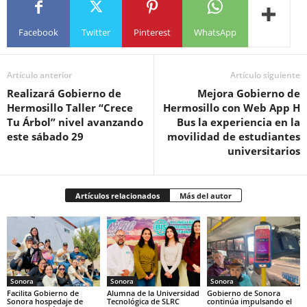
Facebook
Twitter
Pinterest
WhatsApp
Artículo anterior
Artículo siguiente
Realizará Gobierno de
Mejora Gobierno de
Hermosillo Taller “Crece
Hermosillo con Web App H
Tu Árbol” nivel avanzando
Bus la experiencia en la
este sábado 29
movilidad de estudiantes
universitarios
Artículos relacionados
Más del autor
Sonora
Sonora
Sonora
Facilita Gobierno de
Alumna de la Universidad
Gobierno de Sonora
Sonora hospedaje de
Tecnológica de SLRC
continúa impulsando el