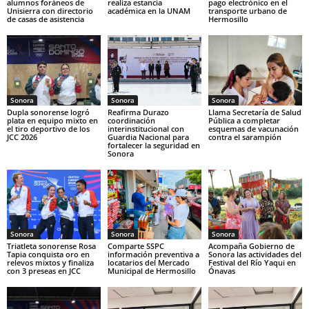
alumnos foráneos de
realiza estancia
pago electrónico en el
Unisierra con directorio
académica en la UNAM
transporte urbano de
de casas de asistencia
Hermosillo
Sonora
Sonora
Sonora
Dupla sonorense logró
Reafirma Durazo
Llama Secretaría de Salud
plata en equipo mixto en
coordinación
Pública a completar
el tiro deportivo de los
interinstitucional con
esquemas de vacunación
JCC 2026
Guardia Nacional para
contra el sarampión
fortalecer la seguridad en
Sonora
Sonora
Sonora
Sonora
Triatleta sonorense Rosa
Comparte SSPC
Acompaña Gobierno de
Tapia conquista oro en
información preventiva a
Sonora las actividades del
relevos mixtos y finaliza
locatarios del Mercado
Festival del Río Yaqui en
con 3 preseas en JCC
Municipal de Hermosillo
Ónavas