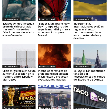
Internacional
Internacional
Internacional
Estados Unidos investiga
“Spider-Man: Brand New
Inversionistas
brote de ciclosporiasis
Day” rompe récords de
internacionales evalúan
tras confirmarse dos
taquilla mundial y marca
regresar al sector
fallecimientos vinculados
un nuevo éxito para
petrolero venezolano
a la enfermedad
Marvel
ante oportunidades y
desafíos
Internacional
Internacional
Internacional
Crisis migratoria en Ceuta
Incendios forestales de
EE. UU. e Irán mantienen
aumenta la presión en la
gran intensidad afectan
tensión por
frontera entre España y
Washington y provocan
negociaciones y el control
Marruecos
evacuaciones masivas
del Estrecho de Ormuz
Deportes
Deportes
Internacional