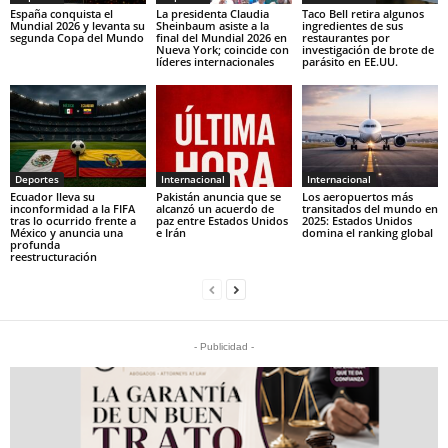
España conquista el
La presidenta Claudia
Taco Bell retira algunos
Mundial 2026 y levanta su
Sheinbaum asiste a la
ingredientes de sus
segunda Copa del Mundo
final del Mundial 2026 en
restaurantes por
Nueva York; coincide con
investigación de brote de
líderes internacionales
parásito en EE.UU.
Deportes
Internacional
Internacional
Ecuador lleva su
Pakistán anuncia que se
Los aeropuertos más
inconformidad a la FIFA
alcanzó un acuerdo de
transitados del mundo en
tras lo ocurrido frente a
paz entre Estados Unidos
2025: Estados Unidos
México y anuncia una
e Irán
domina el ranking global
profunda
reestructuración
- Publicidad -