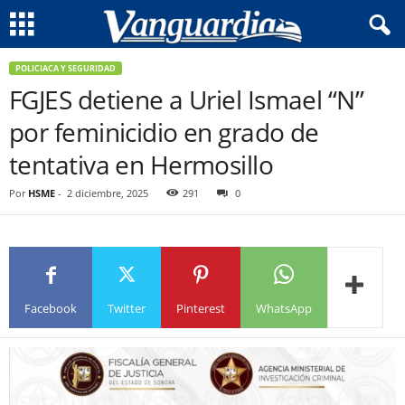
POLICIACA Y SEGURIDAD
FGJES detiene a Uriel Ismael “N”
por feminicidio en grado de
tentativa en Hermosillo
Por
HSME
-
2 diciembre, 2025
291
0
Facebook
Twitter
Pinterest
WhatsApp