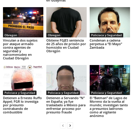
en Guaymas
Obregon
Obregon
Policiaca y Seguridad
Vinculan a dos sujetos
Obtiene FGJES sentencia
Condenan a cadena
por ataque armado
de 25 años de prisión por
perpetua a “El Mayo”
contra agentes de
homicidio en Ciudad
Zambada
seguridad y
Obregón
narcomenudeo en
Ciudad Obregón
Policiaca y Seguridad
Policiaca y Seguridad
Policiaca y Seguridad
Detienen a Ernesto Ruffo
Detienen a Servando “N”
El “Batman” de Lagos de
Appel; FGR lo investiga
en España; ya fue
Moreno da la vuelta al
por presunto
trasladado a México para
mundo; investigan tanto
contrabando de
enfrentar proceso por
a presuntos ladrones
combustible
presunto fraude
como al vigilante
anónimo