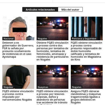
Artículos relacionados
Más del autor
Nacional
Nogales
Policiaca y Seguridad
Detienen a ex
Obtiene FGJES vinculación
FGJES obtiene vinculación
gobernador de Guerrero;
a proceso contra dos
a proceso contra
FGR lo señala por
personas por tentativa de
presunto responsable de
presunto ocultamiento
homicidio, tentativa de
doble homicidio
de evidencias en el caso
feminicidio, amenazas y
calificado y tentativa de
Ayotzinapa
resistencia de particulares
homicidio en Magdalena
en Nogales
de Kino
Nogales
Guaymas
Nogales
FGJES obtiene vinculación
FGJES obtiene vinculación
Asegura FGJES cámaras
a proceso contra
a proceso por lesiones
clandestinas y máquinas
imputado por
culposas, daños y
tragamonedas ligadas a
narcomenudeo Nogales
abandono de personas
grupos delictivos en
tras accidente de tránsito
Nogales