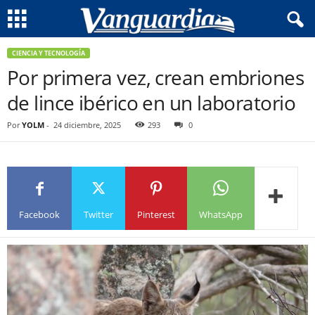
CIENCIA Y TECNOLOGÍA
Por primera vez, crean embriones
de lince ibérico en un laboratorio
Por
YOLM
-
24 diciembre, 2025
293
0
Facebook
Twitter
Pinterest
WhatsApp