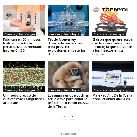
Ciencia y Tecnología
Ciencia y Tecnología
Ciencia y Tecnología
Fabrican en 20 minutos
Tec de Monterrey
El dron que quiere acabar
lentes de contacto
desarrolla microsensor
con los mosquitos: una
personalizadas mediante
para prevenir
tecnología que convierte
impresión 3D
explosiones en baterías
a los insectos en su
de litio
objetivo
Ciencia y Tecnología
Ciencia y Tecnología
Ciencia y Tecnología
Un modo preciso de
Los animales que podrían
MatePad Air: De la IA a la
cultivar vasos sanguíneos
ser la clave para evitar la
productividad diaria en
artificiales
próxima extinción masiva
una tablet
de la Tierra
- Publicidad -