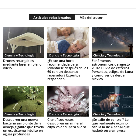
Artículos relacionados
Más del autor
Ciencia y Tecnología
Ciencia y Tecnología
Ciencia y Tecnología
Drones recargables
¿Existe una hora
Fenómenos
mediante láser en pleno
recomendada para
astronómicos de agosto
vuelo
levantarse después de los
2026: Lluvia de estrellas
60 con un descanso
Perseidas, eclipse de Luna
reparador? Expertos
y cómo verlos desde
responden
México
Ciencia y Tecnología
Ciencia y Tecnología
Ciencia y Tecnología
Descubren una nueva
Científicos rusos
¿Se salió de control? Lo
bacteria simbionte de la
descubren un mineral
que realmente ocurrió
almeja gigante que revela
cuyo valor supera al oro
con la IA de OpenAI que
un ecosistema inédito en
hackeó otra empresa
aguas profundas