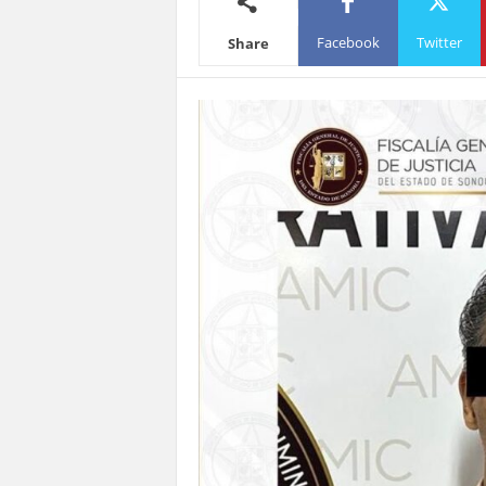
S
Facebook
Twitter
Share
o
n
o
r
a