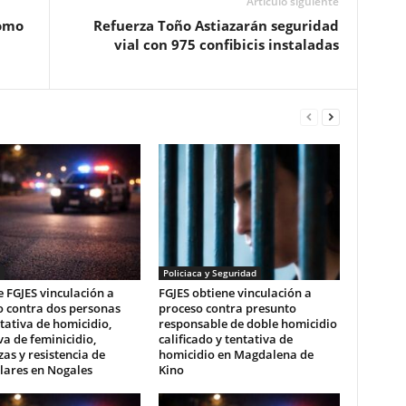
Artículo siguiente
como
Refuerza Toño Astiazarán seguridad
vial con 975 confibicis instaladas
Policiaca y Seguridad
 FGJES vinculación a
FGJES obtiene vinculación a
o contra dos personas
proceso contra presunto
tativa de homicidio,
responsable de doble homicidio
va de feminicidio,
calificado y tentativa de
s y resistencia de
homicidio en Magdalena de
lares en Nogales
Kino