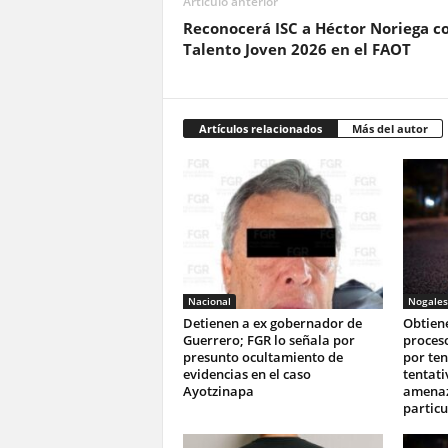
Artículo anterior
Reconocerá ISC a Héctor Noriega 
Talento Joven 2026 en el FAOT
Artículos relacionados
Más del autor
Nacional
Nogales
Detienen a ex gobernador de
Obtiene
Guerrero; FGR lo señala por
proces
presunto ocultamiento de
por ten
evidencias en el caso
tentati
Ayotzinapa
amenaza
particu