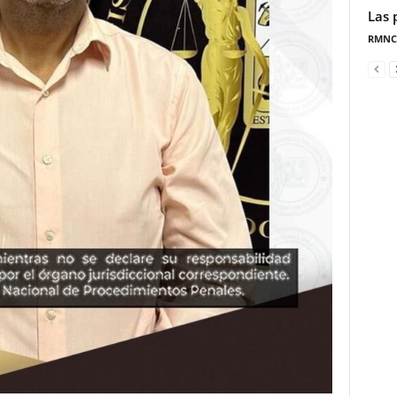
Las 
RMNC