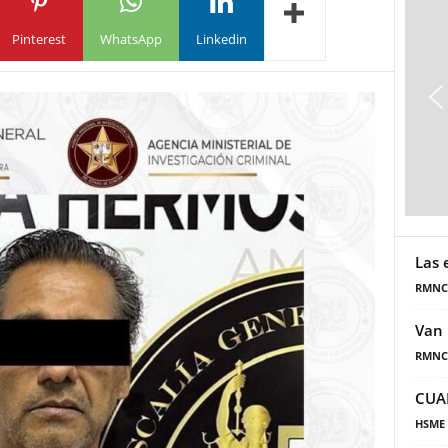
Pinterest
WhatsApp
Linkedin
Las 
RMNC
Van 
RMNC
CUA
HSME