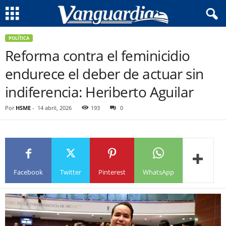
POLÍTICA
Reforma contra el feminicidio
endurece el deber de actuar sin
indiferencia: Heriberto Aguilar
Por
HSME
-
14 abril, 2026
193
0
Facebook
Twitter
Pinterest
WhatsApp