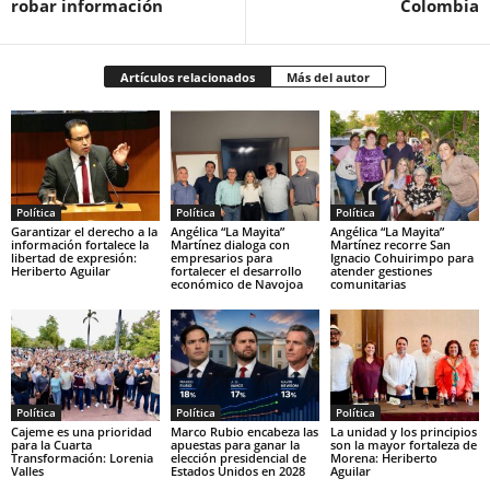
robar información
Colombia
Artículos relacionados
Más del autor
Política
Política
Política
Garantizar el derecho a la
Angélica “La Mayita”
Angélica “La Mayita”
información fortalece la
Martínez dialoga con
Martínez recorre San
libertad de expresión:
empresarios para
Ignacio Cohuirimpo para
Heriberto Aguilar
fortalecer el desarrollo
atender gestiones
económico de Navojoa
comunitarias
Política
Política
Política
Cajeme es una prioridad
Marco Rubio encabeza las
La unidad y los principios
para la Cuarta
apuestas para ganar la
son la mayor fortaleza de
Transformación: Lorenia
elección presidencial de
Morena: Heriberto
Valles
Estados Unidos en 2028
Aguilar