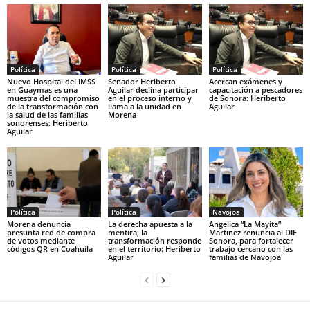
Política
Política
Política
Nuevo Hospital del IMSS
Senador Heriberto
Acercan exámenes y
en Guaymas es una
Aguilar declina participar
capacitación a pescadores
muestra del compromiso
en el proceso interno y
de Sonora: Heriberto
de la transformación con
llama a la unidad en
Aguilar
la salud de las familias
Morena
sonorenses: Heriberto
Aguilar
Política
Política
Navojoa
Morena denuncia
La derecha apuesta a la
Angelica “La Mayita”
presunta red de compra
mentira; la
Martinez renuncia al DIF
de votos mediante
transformación responde
Sonora, para fortalecer
códigos QR en Coahuila
en el territorio: Heriberto
trabajo cercano con las
Aguilar
familias de Navojoa