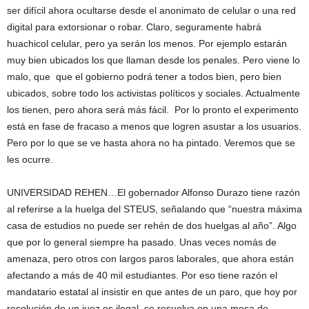
ser difícil ahora ocultarse desde el anonimato de celular o una red
digital para extorsionar o robar. Claro, seguramente habrá
huachicol celular, pero ya serán los menos. Por ejemplo estarán
muy bien ubicados los que llaman desde los penales. Pero viene lo
malo, que que el gobierno podrá tener a todos bien, pero bien
ubicados, sobre todo los activistas políticos y sociales. Actualmente
los tienen, pero ahora será más fácil. Por lo pronto el experimento
está en fase de fracaso a menos que logren asustar a los usuarios.
Pero por lo que se ve hasta ahora no ha pintado. Veremos que se
les ocurre.
UNIVERSIDAD REHEN…El gobernador Alfonso Durazo tiene razón
al referirse a la huelga del STEUS, señalando que “nuestra máxima
casa de estudios no puede ser rehén de dos huelgas al año”. Algo
que por lo general siempre ha pasado. Unas veces nomás de
amenaza, pero otros con largos paros laborales, que ahora están
afectando a más de 40 mil estudiantes. Por eso tiene razón el
mandatario estatal al insistir en que antes de un paro, que hoy por
resolución de un juez es ilegal, se resuelva en una mesa de