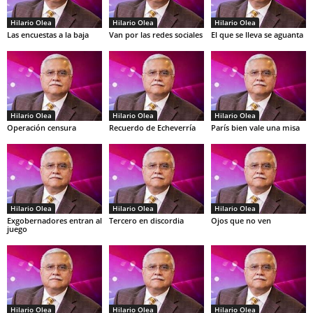
Hilario Olea
Hilario Olea
Hilario Olea
Las encuestas a la baja
Van por las redes sociales
El que se lleva se aguanta
Hilario Olea
Hilario Olea
Hilario Olea
Operación censura
Recuerdo de Echeverría
París bien vale una misa
Hilario Olea
Hilario Olea
Hilario Olea
Exgobernadores entran al
Tercero en discordia
Ojos que no ven
juego
Hilario Olea
Hilario Olea
Hilario Olea