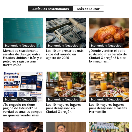
Artículos relacionados
Más del autor
Economia y Negocios
Economia y Negocios
Economia y Negocios
Mercados reaccionan a
Los 10 empresarios más
¿Dónde venden el pollo
señales de diálogo entre
ricos del mundo en
rostizado más barato de
Estados Unidos e Irán y el
agosto de 2026
Ciudad Obregón? No te
petróleo registra una
lo imaginas…
fuerte caída
Economia y Negocios
Economia y Negocios
Economia y Negocios
¿Tu negocio no tiene
Los 10 mejores lugares
Los 10 mejores lugares
página de Internet? La
para desayunar en
para desayunar si visitas
verdad es una: es porque
Ciudad Obregón
Hermosillo
no quieres vender más