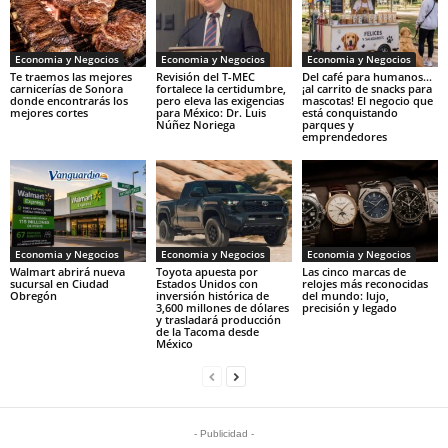
Economia y Negocios
Economia y Negocios
Economia y Negocios
Te traemos las mejores
Revisión del T-MEC
Del café para humanos…
carnicerías de Sonora
fortalece la certidumbre,
¡al carrito de snacks para
donde encontrarás los
pero eleva las exigencias
mascotas! El negocio que
mejores cortes
para México: Dr. Luis
está conquistando
Núñez Noriega
parques y
emprendedores
Economia y Negocios
Economia y Negocios
Economia y Negocios
Walmart abrirá nueva
Toyota apuesta por
Las cinco marcas de
sucursal en Ciudad
Estados Unidos con
relojes más reconocidas
Obregón
inversión histórica de
del mundo: lujo,
3,600 millones de dólares
precisión y legado
y trasladará producción
de la Tacoma desde
México
- Publicidad -