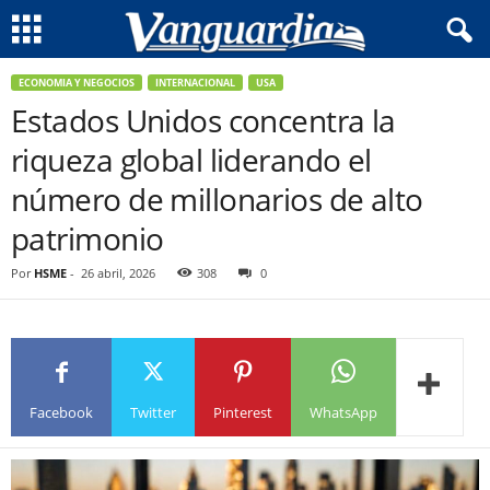
ECONOMIA Y NEGOCIOS
INTERNACIONAL
USA
Estados Unidos concentra la
riqueza global liderando el
número de millonarios de alto
patrimonio
Por
HSME
-
26 abril, 2026
308
0
Facebook
Twitter
Pinterest
WhatsApp