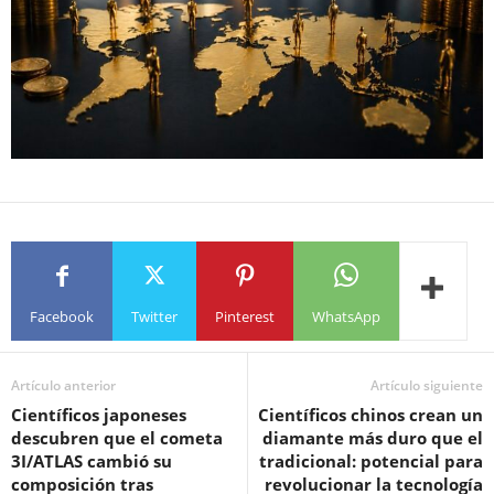
Facebook
Twitter
Pinterest
WhatsApp
Artículo anterior
Artículo siguiente
Científicos japoneses
Científicos chinos crean un
descubren que el cometa
diamante más duro que el
3I/ATLAS cambió su
tradicional: potencial para
composición tras
revolucionar la tecnología