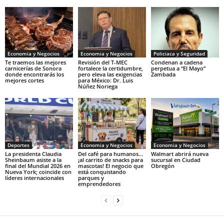
Economia y Negocios
Economia y Negocios
Policiaca y Seguridad
Te traemos las mejores
Revisión del T-MEC
Condenan a cadena
carnicerías de Sonora
fortalece la certidumbre,
perpetua a “El Mayo”
donde encontrarás los
pero eleva las exigencias
Zambada
mejores cortes
para México: Dr. Luis
Núñez Noriega
Deportes
Economia y Negocios
Economia y Negocios
La presidenta Claudia
Del café para humanos…
Walmart abrirá nueva
Sheinbaum asiste a la
¡al carrito de snacks para
sucursal en Ciudad
final del Mundial 2026 en
mascotas! El negocio que
Obregón
Nueva York; coincide con
está conquistando
líderes internacionales
parques y
emprendedores