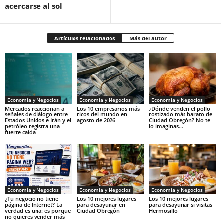
acercarse al sol
Artículos relacionados
Más del autor
Economia y Negocios
Economia y Negocios
Economia y Negocios
Mercados reaccionan a
Los 10 empresarios más
¿Dónde venden el pollo
señales de diálogo entre
ricos del mundo en
rostizado más barato de
Estados Unidos e Irán y el
agosto de 2026
Ciudad Obregón? No te
petróleo registra una
lo imaginas…
fuerte caída
Economia y Negocios
Economia y Negocios
Economia y Negocios
¿Tu negocio no tiene
Los 10 mejores lugares
Los 10 mejores lugares
página de Internet? La
para desayunar en
para desayunar si visitas
verdad es una: es porque
Ciudad Obregón
Hermosillo
no quieres vender más