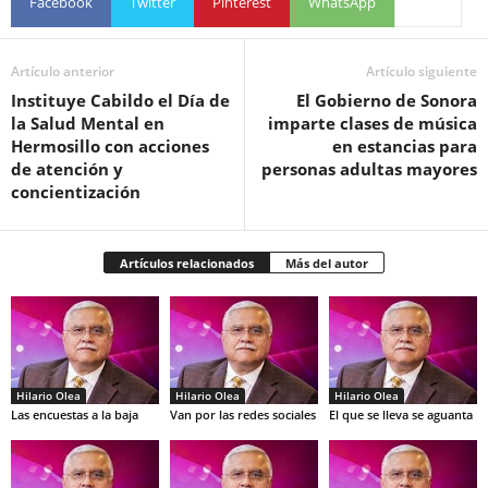
Facebook
Twitter
Pinterest
WhatsApp
Artículo anterior
Artículo siguiente
Instituye Cabildo el Día de
El Gobierno de Sonora
la Salud Mental en
imparte clases de música
Hermosillo con acciones
en estancias para
de atención y
personas adultas mayores
concientización
Artículos relacionados
Más del autor
Hilario Olea
Hilario Olea
Hilario Olea
Las encuestas a la baja
Van por las redes sociales
El que se lleva se aguanta