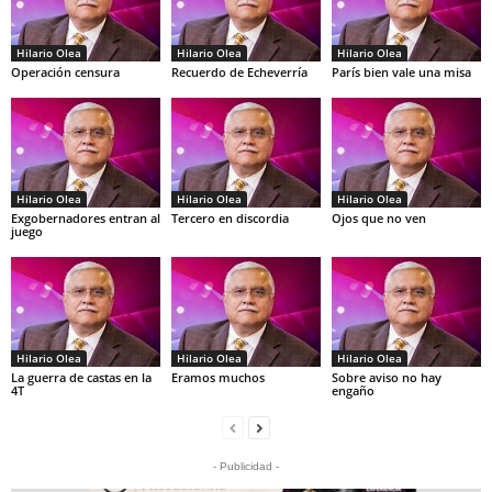
Hilario Olea
Hilario Olea
Hilario Olea
Operación censura
Recuerdo de Echeverría
París bien vale una misa
Hilario Olea
Hilario Olea
Hilario Olea
Exgobernadores entran al
Tercero en discordia
Ojos que no ven
juego
Hilario Olea
Hilario Olea
Hilario Olea
La guerra de castas en la
Eramos muchos
Sobre aviso no hay
4T
engaño
- Publicidad -