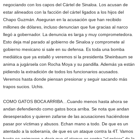
negociando con los capos del Cártel de Sinaloa. Los acusan de
estar alineados con la facción del cártel ligados a los hijos del
Chapo Guzmán. Aseguran en la acusación que han recibido
millones de dólares, incluso denuncian que fue gracias al narco
llegó a gobernador. La denuncia es larga y muy comprometedora.
Esto deja mal parado al gobierno de Sinaloa y compromete al
gobierno mexicano si sale en su defensa. Es toda una bomba
mediática que ya estalló y veremos si la presidenta Sheinbaum se
anima a jugársela con Rocha Moya y su pandilla. Además ya están
pidiendo la extradición de todos los funcionarios acusados.
Veremos hasta donde piensan presionar y seguir sacando más
trapos sucios. Uchis.
COMO GATOS BOCA ARRIBA…Cuando menos hasta ahora se
andan defendiendo como gatos boca arriba. Se nota que andan
desesperados y quieren zafarse de las acusaciones haciéndose
pasar por víctimas y abusos. Echan mano a todo. De que es un
atentado a la soberanía, de que es un ataque contra la 4T. Vamos
hasta se animaron a decir que el ataque es contra “el prócer” de la