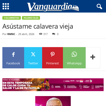
COLUMNISTAS
HILARIO OLEA
Asústame calavera vieja
Por
RMNC
-
29 abril, 2026
317
0
Facebook
Twitter
Pinterest
WhatsApp