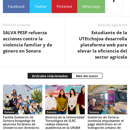
Facebook
Twitter
Pinterest
WhatsApp
Artículo anterior
Artículo siguiente
SALVA PESP refuerza
Estudiante de la
acciones contra la
UTEtchojoa desarrolla
violencia familiar y de
plataforma web para
género en Sonora
elevar la eficiencia del
sector agrícola
Artículos relacionados
Más del autor
Sonora
Sonora
Sonora
Facilita Gobierno de
Alumna de la Universidad
Gobierno de Sonora
Sonora hospedaje de
Tecnológica de SLRC
continúa impulsando el
alumnos foráneos de
realiza estancia
pago electrónico en el
Unisierra con directorio
académica en la UNAM
transporte urbano de