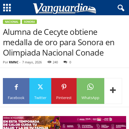
NACIONAL
SONORA
Alumna de Cecyte obtiene
medalla de oro para Sonora en
Olimpiada Nacional Conade
Por
RMNC
-
7 mayo, 2026
240
0
Facebook
Twitter
Pinterest
WhatsApp