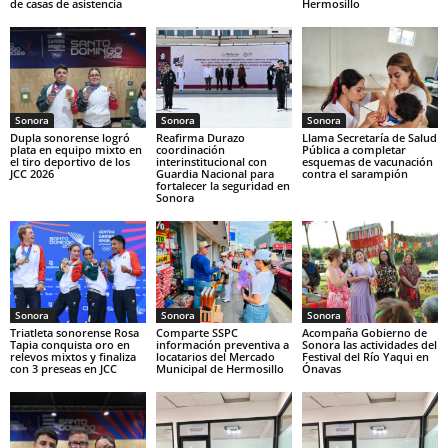
de casas de asistencia
Hermosillo
Sonora
Sonora
Sonora
Dupla sonorense logró
Reafirma Durazo
Llama Secretaría de Salud
plata en equipo mixto en
coordinación
Pública a completar
el tiro deportivo de los
interinstitucional con
esquemas de vacunación
JCC 2026
Guardia Nacional para
contra el sarampión
fortalecer la seguridad en
Sonora
Sonora
Sonora
Sonora
Triatleta sonorense Rosa
Comparte SSPC
Acompaña Gobierno de
Tapia conquista oro en
información preventiva a
Sonora las actividades del
relevos mixtos y finaliza
locatarios del Mercado
Festival del Río Yaqui en
con 3 preseas en JCC
Municipal de Hermosillo
Ónavas