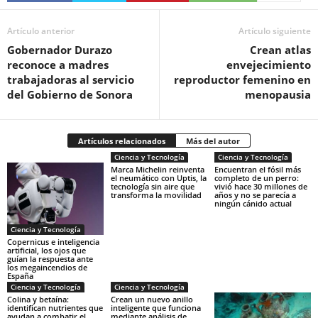
Artículo anterior
Artículo siguiente
Gobernador Durazo
Crean atlas
reconoce a madres
envejecimiento
trabajadoras al servicio
reproductor femenino en
del Gobierno de Sonora
menopausia
Artículos relacionados
Más del autor
Ciencia y Tecnología
Ciencia y Tecnología
Marca Michelin reinventa
Encuentran el fósil más
el neumático con Uptis, la
completo de un perro:
tecnología sin aire que
vivió hace 30 millones de
transforma la movilidad
años y no se parecía a
ningún cánido actual
Ciencia y Tecnología
Copernicus e inteligencia
artificial, los ojos que
guían la respuesta ante
los megaincendios de
España
Ciencia y Tecnología
Ciencia y Tecnología
Colina y betaína:
Crean un nuevo anillo
identifican nutrientes que
inteligente que funciona
ayudan a combatir el
mediante análisis de