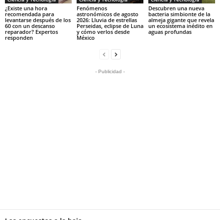
¿Existe una hora
Fenómenos
Descubren una nueva
recomendada para
astronómicos de agosto
bacteria simbionte de la
levantarse después de los
2026: Lluvia de estrellas
almeja gigante que revela
60 con un descanso
Perseidas, eclipse de Luna
un ecosistema inédito en
reparador? Expertos
y cómo verlos desde
aguas profundas
responden
México
- Publicidad -