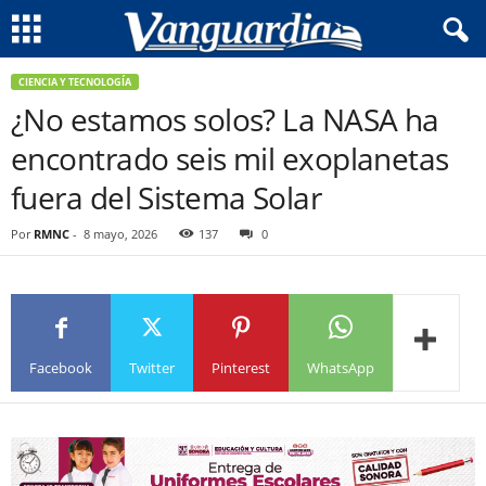
CIENCIA Y TECNOLOGÍA
¿No estamos solos? La NASA ha
encontrado seis mil exoplanetas
fuera del Sistema Solar
Por
RMNC
-
8 mayo, 2026
137
0
Facebook
Twitter
Pinterest
WhatsApp