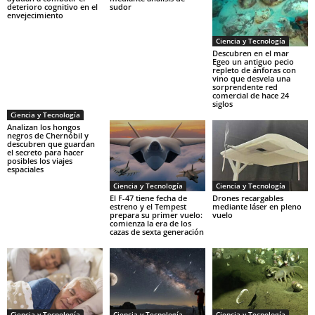
deterioro cognitivo en el
sudor
envejecimiento
Ciencia y Tecnología
Descubren en el mar
Egeo un antiguo pecio
repleto de ánforas con
vino que desvela una
sorprendente red
comercial de hace 24
siglos
Ciencia y Tecnología
Analizan los hongos
negros de Chernóbil y
descubren que guardan
el secreto para hacer
posibles los viajes
espaciales
Ciencia y Tecnología
Ciencia y Tecnología
El F-47 tiene fecha de
Drones recargables
estreno y el Tempest
mediante láser en pleno
prepara su primer vuelo:
vuelo
comienza la era de los
cazas de sexta generación
Ciencia y Tecnología
Ciencia y Tecnología
Ciencia y Tecnología