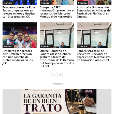
Sonora
Sonora
Sonora
Triatleta sonorense Rosa
Comparte SSPC
Acompaña Gobierno de
Tapia conquista oro en
información preventiva a
Sonora las actividades del
relevos mixtos y finaliza
locatarios del Mercado
Festival del Río Yaqui en
con 3 preseas en JCC
Municipal de Hermosillo
Ónavas
Sonora
Sonora
Sonora
Pistoleros sonorenses
Ofrece Gobierno de
Sonora será sede de
demuestran precisión
Sonora asesoría laboral
Encuentro Nacional de
con una cosecha de
gratuita a través del
Experiencias Normalistas
cuatro medallas en los
Procurador de la Defensa
en Educación Ambiental
JCC
del Trabajo en las 8 sedes
del CCL
- Publicidad -