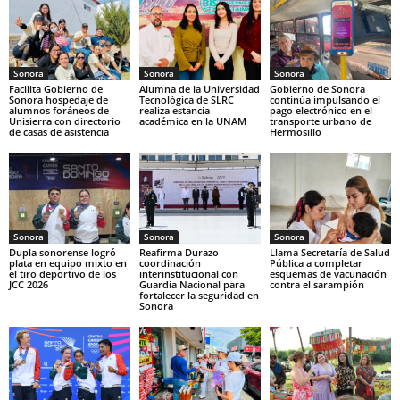
Sonora
Sonora
Sonora
Facilita Gobierno de
Alumna de la Universidad
Gobierno de Sonora
Sonora hospedaje de
Tecnológica de SLRC
continúa impulsando el
alumnos foráneos de
realiza estancia
pago electrónico en el
Unisierra con directorio
académica en la UNAM
transporte urbano de
de casas de asistencia
Hermosillo
Sonora
Sonora
Sonora
Dupla sonorense logró
Reafirma Durazo
Llama Secretaría de Salud
plata en equipo mixto en
coordinación
Pública a completar
el tiro deportivo de los
interinstitucional con
esquemas de vacunación
JCC 2026
Guardia Nacional para
contra el sarampión
fortalecer la seguridad en
Sonora