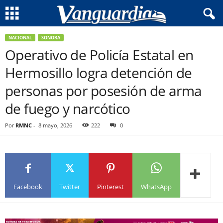
NACIONAL
SONORA
Operativo de Policía Estatal en
Hermosillo logra detención de
personas por posesión de arma
de fuego y narcótico
Por
RMNC
-
8 mayo, 2026
222
0
Facebook
Twitter
Pinterest
WhatsApp