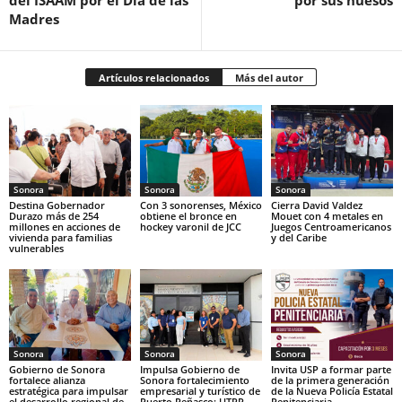
del ISAAM por el Día de las
por sus huesos
Madres
Artículos relacionados
Más del autor
Sonora
Sonora
Sonora
Destina Gobernador
Con 3 sonorenses, México
Cierra David Valdez
Durazo más de 254
obtiene el bronce en
Mouet con 4 metales en
millones en acciones de
hockey varonil de JCC
Juegos Centroamericanos
vivienda para familias
y del Caribe
vulnerables
Sonora
Sonora
Sonora
Gobierno de Sonora
Impulsa Gobierno de
Invita USP a formar parte
fortalece alianza
Sonora fortalecimiento
de la primera generación
estratégica para impulsar
empresarial y turístico de
de la Nueva Policía Estatal
el desarrollo regional de
Puerto Peñasco: UTPP
Penitenciaria