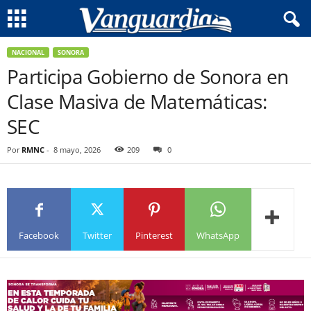
NACIONAL
SONORA
Participa Gobierno de Sonora en
Clase Masiva de Matemáticas:
SEC
Por
RMNC
-
8 mayo, 2026
209
0
Facebook
Twitter
Pinterest
WhatsApp