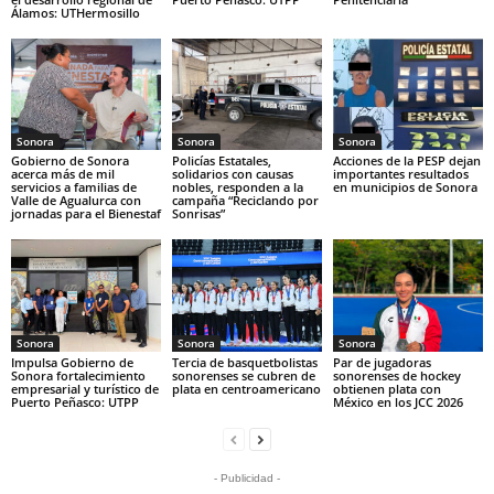
Álamos: UTHermosillo
Sonora
Sonora
Sonora
Gobierno de Sonora
Policías Estatales,
Acciones de la PESP dejan
acerca más de mil
solidarios con causas
importantes resultados
servicios a familias de
nobles, responden a la
en municipios de Sonora
Valle de Agualurca con
campaña “Reciclando por
jornadas para el Bienestaf
Sonrisas”
Sonora
Sonora
Sonora
Impulsa Gobierno de
Tercia de basquetbolistas
Par de jugadoras
Sonora fortalecimiento
sonorenses se cubren de
sonorenses de hockey
empresarial y turístico de
plata en centroamericano
obtienen plata con
Puerto Peñasco: UTPP
México en los JCC 2026
- Publicidad -