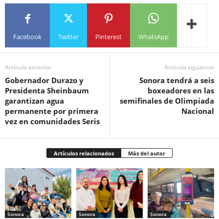
Facebook
Twitter
Pinterest
WhatsApp
Artículo anterior
Artículo siguiente
Gobernador Durazo y
Sonora tendrá a seis
Presidenta Sheinbaum
boxeadores en las
garantizan agua
semifinales de Olimpiada
permanente por primera
Nacional
vez en comunidades Seris
Artículos relacionados
Más del autor
Sonora
Sonora
Sonora