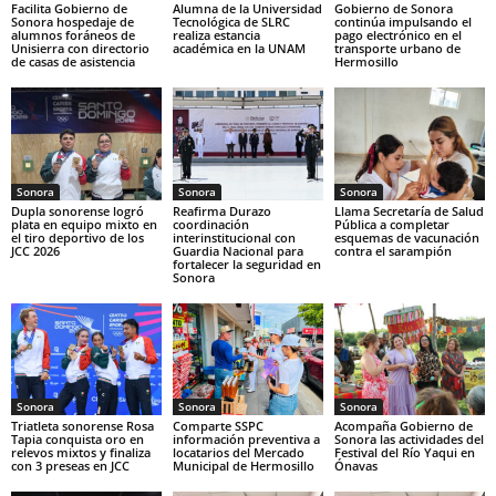
Facilita Gobierno de
Alumna de la Universidad
Gobierno de Sonora
Sonora hospedaje de
Tecnológica de SLRC
continúa impulsando el
alumnos foráneos de
realiza estancia
pago electrónico en el
Unisierra con directorio
académica en la UNAM
transporte urbano de
de casas de asistencia
Hermosillo
Sonora
Sonora
Sonora
Dupla sonorense logró
Reafirma Durazo
Llama Secretaría de Salud
plata en equipo mixto en
coordinación
Pública a completar
el tiro deportivo de los
interinstitucional con
esquemas de vacunación
JCC 2026
Guardia Nacional para
contra el sarampión
fortalecer la seguridad en
Sonora
Sonora
Sonora
Sonora
Triatleta sonorense Rosa
Comparte SSPC
Acompaña Gobierno de
Tapia conquista oro en
información preventiva a
Sonora las actividades del
relevos mixtos y finaliza
locatarios del Mercado
Festival del Río Yaqui en
con 3 preseas en JCC
Municipal de Hermosillo
Ónavas