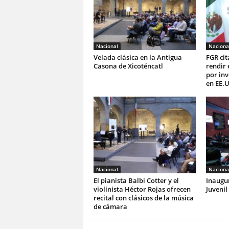
Nacional
Naciona
Velada clásica en la Antigua
FGR ci
Casona de Xicoténcatl
rendir 
por inv
en EE.
Nacional
Naciona
El pianista Balbi Cotter y el
Inaugu
violinista Héctor Rojas ofrecen
Juvenil
recital con clásicos de la música
de cámara