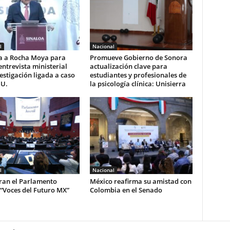
l
Nacional
ta a Rocha Moya para
Promueve Gobierno de Sonora
entrevista ministerial
actualización clave para
estigación ligada a caso
estudiantes y profesionales de
UU.
la psicología clínica: Unisierra
l
Nacional
ran el Parlamento
México reafirma su amistad con
 “Voces del Futuro MX”
Colombia en el Senado