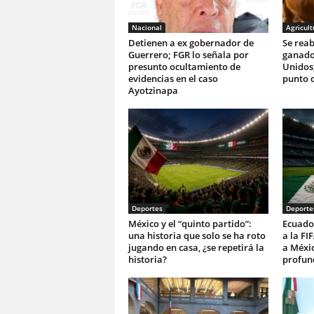
Nacional
Agricult
Detienen a ex gobernador de
Se reab
Guerrero; FGR lo señala por
ganado
presunto ocultamiento de
Unidos;
evidencias en el caso
punto d
Ayotzinapa
Deportes
Deporte
México y el “quinto partido”:
Ecuado
una historia que solo se ha roto
a la FI
jugando en casa, ¿se repetirá la
a Méxi
historia?
profun