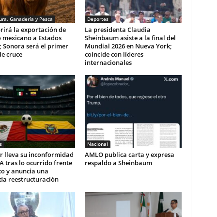
ura, Ganadería y Pesca
Deportes
rirá la exportación de
La presidenta Claudia
 mexicano a Estados
Sheinbaum asiste a la final del
 Sonora será el primer
Mundial 2026 en Nueva York;
e cruce
coincide con líderes
internacionales
s
Nacional
r lleva su inconformidad
AMLO publica carta y expresa
FA tras lo ocurrido frente
respaldo a Sheinbaum
co y anuncia una
da reestructuración