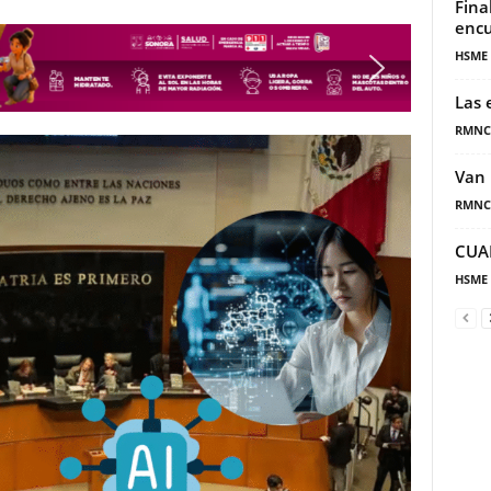
Fina
encu
HSME
Las 
RMNC
Van 
RMNC
CUA
HSME