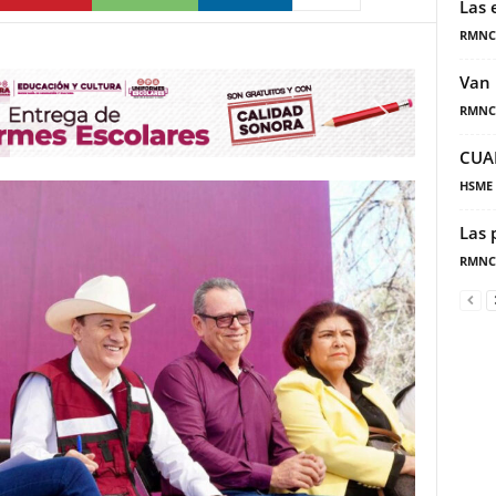
Las 
RMNC
Van 
RMNC
CUA
HSME
Las 
RMNC