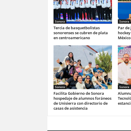
Sonora
Sonora
Tercia de basquetbolistas
Par de
sonorenses se cubren de plata
hockey 
en centroamericano
México 
Sonora
Sonora
Facilita Gobierno de Sonora
Alumna
hospedaje de alumnos foráneos
Tecnoló
de Unisierra con directorio de
estanc
casas de asistencia