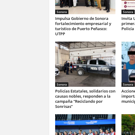
Sonora
Sonora
Impulsa Gobierno de Sonora
Invita 
fortalecimiento empresarial y
primer
turístico de Puerto Peñasco:
Policía
UTPP
Sonora
Sonora
Policías Estatales, solidarios con
Accione
causas nobles, responden a la
import
campaña “Reciclando por
munici
Sonrisas”