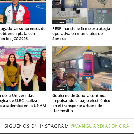
Sonora
 jugadoras sonorenses de
PESP mantiene firme estrategia
obtienen plata con
operativa en municipios de
en los JCC 2026
Sonora
Sonora
 de la Universidad
Gobierno de Sonora continúa
gica de SLRC realiza
impulsando el pago electrónico
ia académica en la UNAM
en el transporte urbano de
Hermosillo
SÍGUENOS EN INSTAGRAM
@VANGUARDIASONORA