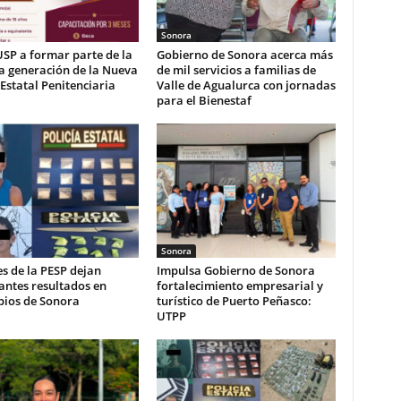
Sonora
USP a formar parte de la
Gobierno de Sonora acerca más
a generación de la Nueva
de mil servicios a familias de
 Estatal Penitenciaria
Valle de Agualurca con jornadas
para el Bienestaf
Sonora
s de la PESP dejan
Impulsa Gobierno de Sonora
antes resultados en
fortalecimiento empresarial y
pios de Sonora
turístico de Puerto Peñasco:
UTPP