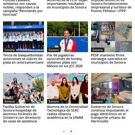
solidarios con causas
importantes resultados
Sonora fortalecimiento
nobles, responden a la
en municipios de Sonora
empresarial y turístico de
campaña “Reciclando por
Puerto Peñasco: UTPP
Sonrisas”
Sonora
Sonora
Sonora
Tercia de basquetbolistas
Par de jugadoras
PESP mantiene firme
sonorenses se cubren de
sonorenses de hockey
estrategia operativa en
plata en centroamericano
obtienen plata con
municipios de Sonora
México en los JCC 2026
Sonora
Sonora
Sonora
Facilita Gobierno de
Alumna de la Universidad
Gobierno de Sonora
Sonora hospedaje de
Tecnológica de SLRC
continúa impulsando el
alumnos foráneos de
realiza estancia
pago electrónico en el
Unisierra con directorio
académica en la UNAM
transporte urbano de
de casas de asistencia
Hermosillo