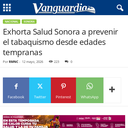
NACIONAL
SONORA
Exhorta Salud Sonora a prevenir
el tabaquismo desde edades
tempranas
Por
RMNC
-
12 mayo, 2026
223
0
Facebook
Twitter
Pinterest
WhatsApp