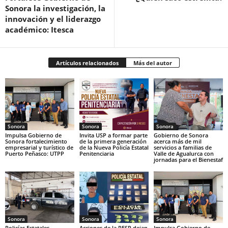
Sonora la investigación, la
innovación y el liderazgo
académico: Itesca
Artículos relacionados
Más del autor
Sonora
Sonora
Sonora
Impulsa Gobierno de
Invita USP a formar parte
Gobierno de Sonora
Sonora fortalecimiento
de la primera generación
acerca más de mil
empresarial y turístico de
de la Nueva Policía Estatal
servicios a familias de
Puerto Peñasco: UTPP
Penitenciaria
Valle de Agualurca con
jornadas para el Bienestaf
Sonora
Sonora
Sonora
Policías Estatales,
Acciones de la PESP dejan
Impulsa Gobierno de