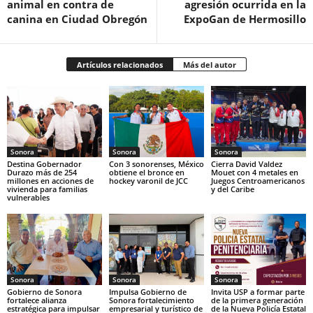
animal en contra de
agresión ocurrida en la
canina en Ciudad Obregón
ExpoGan de Hermosillo
Artículos relacionados
Más del autor
Sonora
Sonora
Sonora
Destina Gobernador
Con 3 sonorenses, México
Cierra David Valdez
Durazo más de 254
obtiene el bronce en
Mouet con 4 metales en
millones en acciones de
hockey varonil de JCC
Juegos Centroamericanos
vivienda para familias
y del Caribe
vulnerables
Sonora
Sonora
Sonora
Gobierno de Sonora
Impulsa Gobierno de
Invita USP a formar parte
fortalece alianza
Sonora fortalecimiento
de la primera generación
estratégica para impulsar
empresarial y turístico de
de la Nueva Policía Estatal