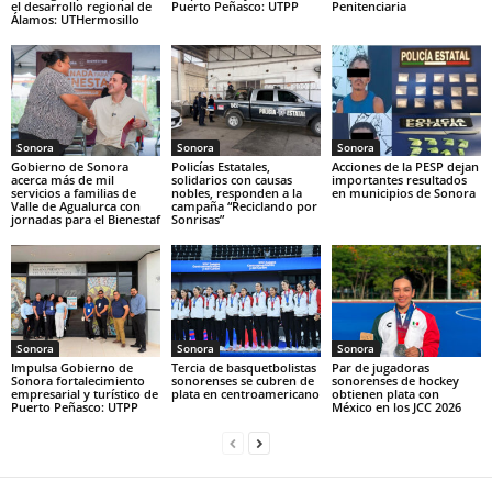
el desarrollo regional de
Puerto Peñasco: UTPP
Penitenciaria
Álamos: UTHermosillo
Sonora
Sonora
Sonora
Gobierno de Sonora
Policías Estatales,
Acciones de la PESP dejan
acerca más de mil
solidarios con causas
importantes resultados
servicios a familias de
nobles, responden a la
en municipios de Sonora
Valle de Agualurca con
campaña “Reciclando por
jornadas para el Bienestaf
Sonrisas”
Sonora
Sonora
Sonora
Impulsa Gobierno de
Tercia de basquetbolistas
Par de jugadoras
Sonora fortalecimiento
sonorenses se cubren de
sonorenses de hockey
empresarial y turístico de
plata en centroamericano
obtienen plata con
Puerto Peñasco: UTPP
México en los JCC 2026