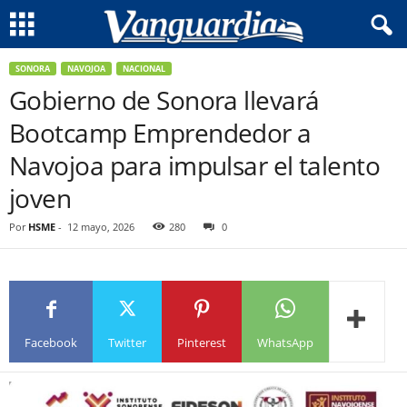
SONORA
NAVOJOA
NACIONAL
Gobierno de Sonora llevará
Bootcamp Emprendedor a
Navojoa para impulsar el talento
joven
Por
HSME
-
12 mayo, 2026
280
0
Facebook
Twitter
Pinterest
WhatsApp