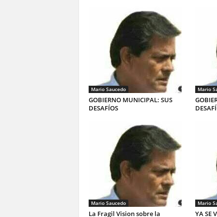
Mario Saucedo
Mario S
GOBIERNO MUNICIPAL: SUS
GOBIER
DESAFÍOS
DESAF
Mario Saucedo
Mario S
La Fragil Vision sobre la
YA SE 