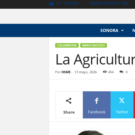
C
SONORA
JUEVES, AGOSTO 6, 2026
37
N
SONORA
o
t
i
COLUMNISTAS
MARIO SAUCEDO
La Agricultu
c
i
a
s
Por
HSME
-
13 mayo, 2026
454
0
V
a
n
g
u
a
Facebook
Twitter
Share
r
d
i
a