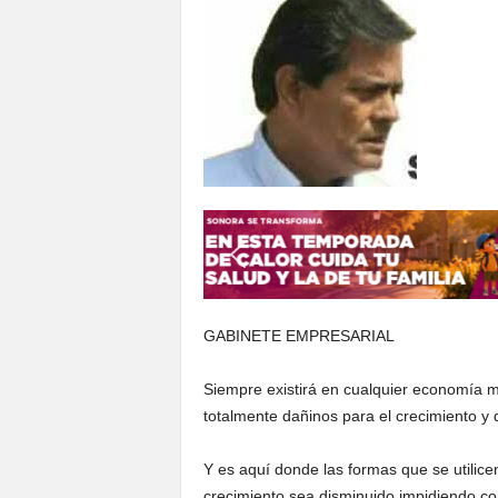
S
o
n
o
r
a
GABINETE EMPRESARIAL
Siempre existirá en cualquier economía mu
totalmente dañinos para el crecimiento y 
Y es aquí donde las formas que se utilice
crecimiento sea disminuido impidiendo con