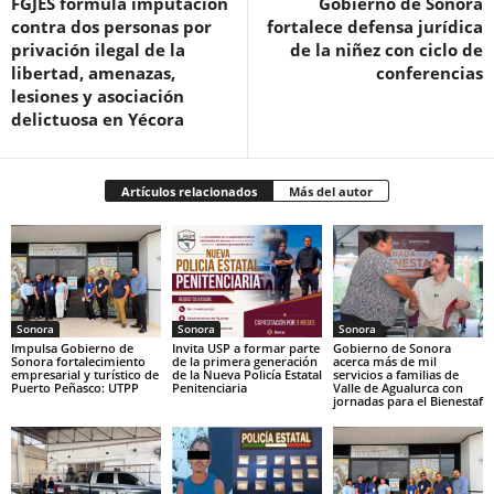
FGJES formula imputación
Gobierno de Sonora
contra dos personas por
fortalece defensa jurídica
privación ilegal de la
de la niñez con ciclo de
libertad, amenazas,
conferencias
lesiones y asociación
delictuosa en Yécora
Artículos relacionados
Más del autor
Sonora
Sonora
Sonora
Impulsa Gobierno de
Invita USP a formar parte
Gobierno de Sonora
Sonora fortalecimiento
de la primera generación
acerca más de mil
empresarial y turístico de
de la Nueva Policía Estatal
servicios a familias de
Puerto Peñasco: UTPP
Penitenciaria
Valle de Agualurca con
jornadas para el Bienestaf