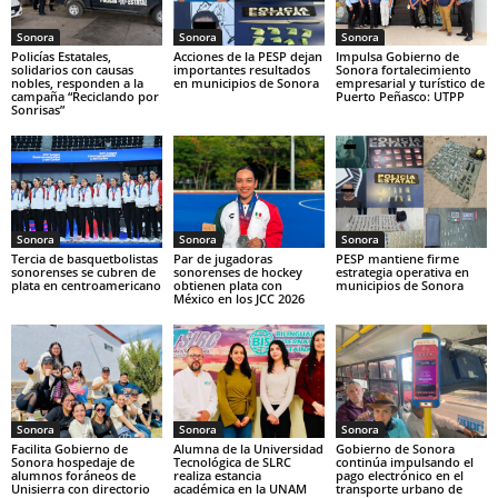
Sonora
Sonora
Sonora
Policías Estatales,
Acciones de la PESP dejan
Impulsa Gobierno de
solidarios con causas
importantes resultados
Sonora fortalecimiento
nobles, responden a la
en municipios de Sonora
empresarial y turístico de
campaña “Reciclando por
Puerto Peñasco: UTPP
Sonrisas”
Sonora
Sonora
Sonora
Tercia de basquetbolistas
Par de jugadoras
PESP mantiene firme
sonorenses se cubren de
sonorenses de hockey
estrategia operativa en
plata en centroamericano
obtienen plata con
municipios de Sonora
México en los JCC 2026
Sonora
Sonora
Sonora
Facilita Gobierno de
Alumna de la Universidad
Gobierno de Sonora
Sonora hospedaje de
Tecnológica de SLRC
continúa impulsando el
alumnos foráneos de
realiza estancia
pago electrónico en el
Unisierra con directorio
académica en la UNAM
transporte urbano de