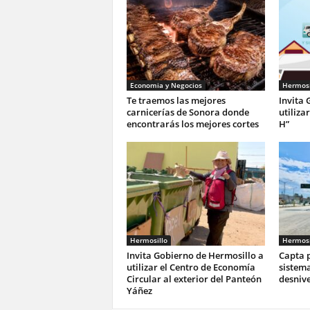
Economia y Negocios
Hermosi
Te traemos las mejores
Invita 
carnicerías de Sonora donde
utiliza
encontrarás los mejores cortes
H”
Hermosillo
Hermosi
Invita Gobierno de Hermosillo a
Capta p
utilizar el Centro de Economía
sistema
Circular al exterior del Panteón
desnive
Yáñez