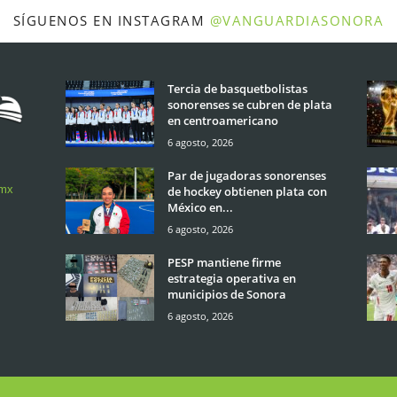
SÍGUENOS EN INSTAGRAM
@VANGUARDIASONORA
Tercia de basquetbolistas
sonorenses se cubren de plata
en centroamericano
6 agosto, 2026
Par de jugadoras sonorenses
.mx
de hockey obtienen plata con
México en...
6 agosto, 2026
PESP mantiene firme
estrategia operativa en
municipios de Sonora
6 agosto, 2026