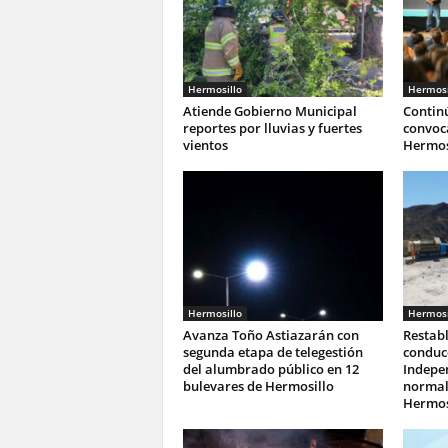
Hermosillo
Hermosi
Atiende Gobierno Municipal
Continú
reportes por lluvias y fuertes
convoca
vientos
Hermos
Hermosillo
Hermosi
Avanza Toño Astiazarán con
Restab
segunda etapa de telegestión
conduc
del alumbrado público en 12
Indepe
bulevares de Hermosillo
normali
Hermos