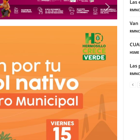
Las 
RMNC
Van 
RMNC
CUA
HSME
Las 
RMNC