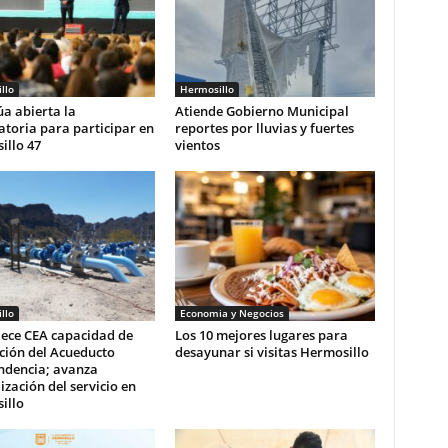
llo
Hermosillo
a abierta la
Atiende Gobierno Municipal
toria para participar en
reportes por lluvias y fuertes
illo 47
vientos
llo
Economia y Negocios
lece CEA capacidad de
Los 10 mejores lugares para
ción del Acueducto
desayunar si visitas Hermosillo
ndencia; avanza
zación del servicio en
illo