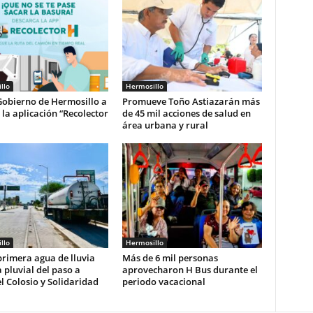
llo
Hermosillo
Gobierno de Hermosillo a
Promueve Toño Astiazarán más
r la aplicación “Recolector
de 45 mil acciones de salud en
área urbana y rural
llo
Hermosillo
rimera agua de lluvia
Más de 6 mil personas
 pluvial del paso a
aprovecharon H Bus durante el
l Colosio y Solidaridad
periodo vacacional