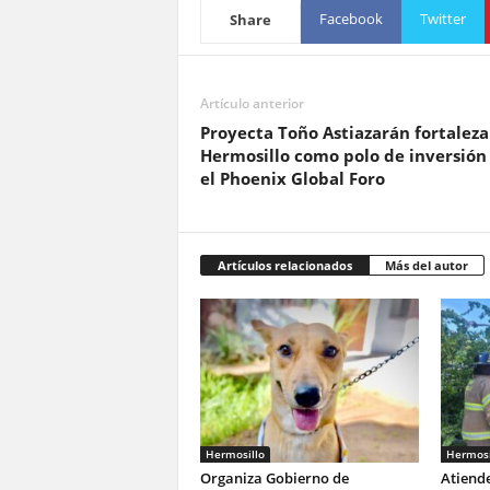
Facebook
Twitter
Share
Artículo anterior
Proyecta Toño Astiazarán fortaleza
Hermosillo como polo de inversión
el Phoenix Global Foro
Artículos relacionados
Más del autor
Hermosillo
Hermosi
Organiza Gobierno de
Atiend