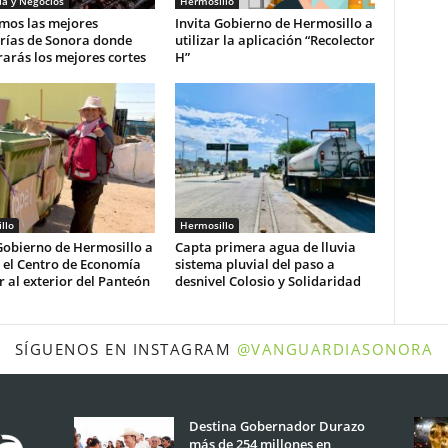
a y Negocios
Hermosillo
mos las mejores
Invita Gobierno de Hermosillo a
erías de Sonora donde
utilizar la aplicación “Recolector
arás los mejores cortes
H”
llo
Hermosillo
Gobierno de Hermosillo a
Capta primera agua de lluvia
r el Centro de Economía
sistema pluvial del paso a
r al exterior del Panteón
desnivel Colosio y Solidaridad
SÍGUENOS EN INSTAGRAM
@VANGUARDIASONORA
Destina Gobernador Durazo
más de 254 millones en