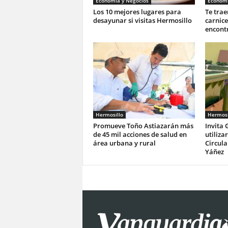
Economia y Negocios
Economi
Los 10 mejores lugares para
Te trae
desayunar si visitas Hermosillo
carnic
encontr
Hermosillo
Hermosi
Promueve Toño Astiazarán más
Invita 
de 45 mil acciones de salud en
utiliza
área urbana y rural
Circula
Yáñez