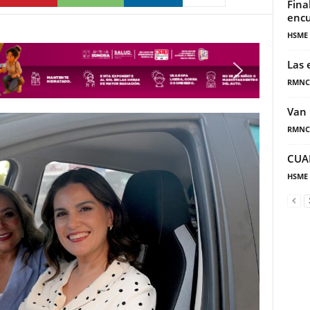
Fina
encu
HSME
Las 
RMNC
Van 
RMNC
CUA
HSME