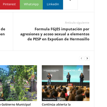
Pinterest
WhatsApp
Linkedin
Artículo siguiente
 de
Formula FGJES imputación por
 en
agresiones y acoso sexual a elementos
de PESP en ExpoGan de Hermosillo
llo
Hermosillo
e Gobierno Municipal
Continúa abierta la