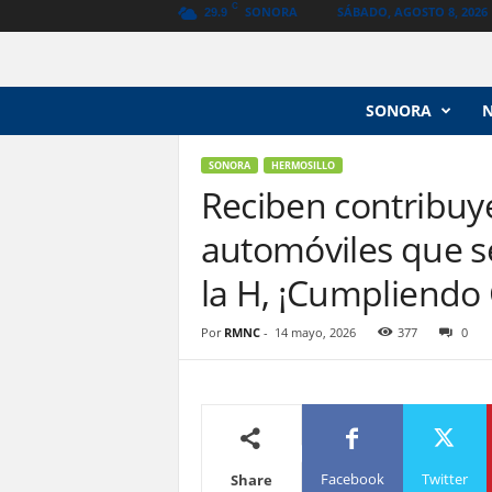
C
SONORA
SÁBADO, AGOSTO 8, 2026
29.9
N
SONORA
o
t
i
SONORA
HERMOSILLO
c
Reciben contribuy
i
automóviles que s
a
s
la H, ¡Cumpliendo
V
a
n
Por
RMNC
-
14 mayo, 2026
377
0
g
u
a
r
d
i
Facebook
Twitter
Share
a