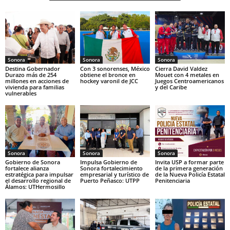
Sonora
Sonora
Sonora
Destina Gobernador
Con 3 sonorenses, México
Cierra David Valdez
Durazo más de 254
obtiene el bronce en
Mouet con 4 metales en
millones en acciones de
hockey varonil de JCC
Juegos Centroamericanos
vivienda para familias
y del Caribe
vulnerables
Sonora
Sonora
Sonora
Gobierno de Sonora
Impulsa Gobierno de
Invita USP a formar parte
fortalece alianza
Sonora fortalecimiento
de la primera generación
estratégica para impulsar
empresarial y turístico de
de la Nueva Policía Estatal
el desarrollo regional de
Puerto Peñasco: UTPP
Penitenciaria
Álamos: UTHermosillo