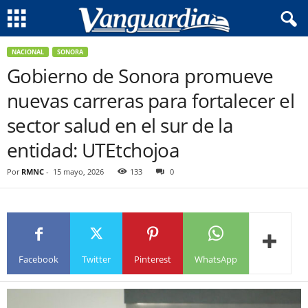
NACIONAL
SONORA
Gobierno de Sonora promueve
nuevas carreras para fortalecer el
sector salud en el sur de la
entidad: UTEtchojoa
Por
RMNC
-
15 mayo, 2026
133
0
Facebook
Twitter
Pinterest
WhatsApp