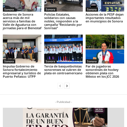
Sonora
Sonora
Sonora
Gobierno de Sonora
Policías Estatales,
Acciones de la PESP dejan
acerca más de mil
solidarios con causas
importantes resultados
servicios a familias de
nobles, responden a la
en municipios de Sonora
Valle de Agualurca con
campaña “Reciclando por
jornadas para el Bienestaf
Sonrisas”
Sonora
Sonora
Sonora
Impulsa Gobierno de
Tercia de basquetbolistas
Par de jugadoras
Sonora fortalecimiento
sonorenses se cubren de
sonorenses de hockey
empresarial y turístico de
plata en centroamericano
obtienen plata con
Puerto Peñasco: UTPP
México en los JCC 2026
- Publicidad -