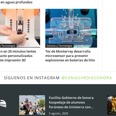
o en aguas profundas
y Tecnología
Ciencia y Tecnología
n en 20 minutos lentes
Tec de Monterrey desarrolla
tacto personalizadas
microsensor para prevenir
te impresión 3D
explosiones en baterías de litio
SÍGUENOS EN INSTAGRAM
@VANGUARDIASONORA
Facilita Gobierno de Sonora
hospedaje de alumnos
foráneos de Unisierra con...
5 agosto, 2026