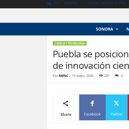
C
SONORA
JUEVES, AGOSTO 6, 2026
27.1
N
SONORA
o
t
i
CIENCIA Y TECNOLOGÍA
c
Puebla se posicio
i
de innovación cien
a
s
V
Por
RMNC
-
15 mayo, 2026
207
0
a
n
g
u
a
r
Facebook
Twitter
Share
d
i
a