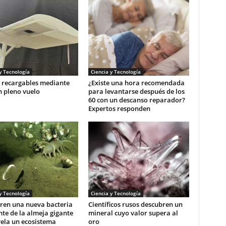
y Tecnología
Ciencia y Tecnología
 recargables mediante
¿Existe una hora recomendada
n pleno vuelo
para levantarse después de los
60 con un descanso reparador?
Expertos responden
y Tecnología
Ciencia y Tecnología
ren una nueva bacteria
Científicos rusos descubren un
te de la almeja gigante
mineral cuyo valor supera al
ela un ecosistema
oro