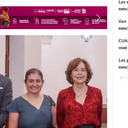
Las 
RMNC
Van 
RMNC
CUA
HSME
Las 
RMNC