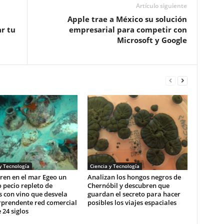
Artículo siguiente
Apple trae a México su solución
r tu
empresarial para competir con
Microsoft y Google
y Tecnología
Ciencia y Tecnología
ren en el mar Egeo un
Analizan los hongos negros de
 pecio repleto de
Chernóbil y descubren que
 con vino que desvela
guardan el secreto para hacer
rprendente red comercial
posibles los viajes espaciales
 24 siglos