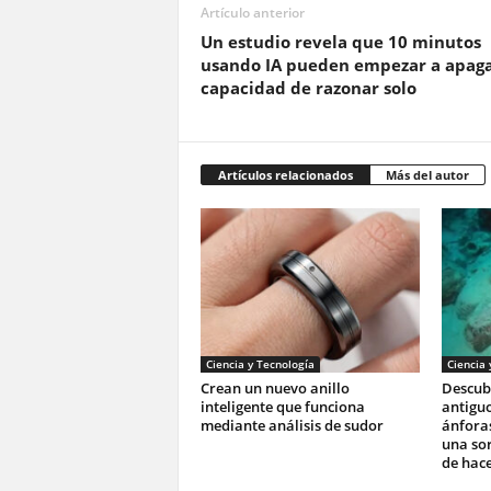
Artículo anterior
Un estudio revela que 10 minutos
usando IA pueden empezar a apaga
capacidad de razonar solo
Artículos relacionados
Más del autor
Ciencia y Tecnología
Ciencia 
Crean un nuevo anillo
Descub
inteligente que funciona
antiguo
mediante análisis de sudor
ánforas
una so
de hace