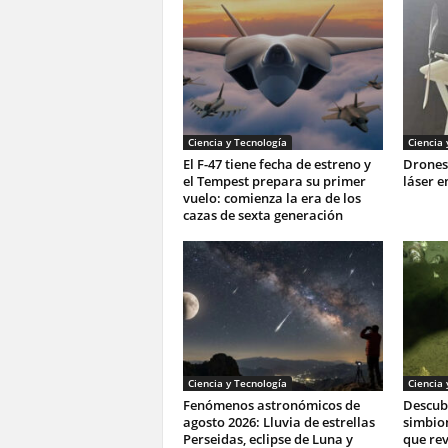
Ciencia y Tecnología
Ciencia 
El F-47 tiene fecha de estreno y
Drones
el Tempest prepara su primer
láser e
vuelo: comienza la era de los
cazas de sexta generación
Ciencia y Tecnología
Ciencia 
Fenómenos astronómicos de
Descub
agosto 2026: Lluvia de estrellas
simbion
Perseidas, eclipse de Luna y
que rev