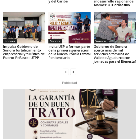
y del Caribe
el desarrollo regional de
Álamos: UTHermosillo
Sonora
Sonora
Sonora
Impulsa Gobierno de
Invita USP a formar parte
Gobierno de Sonora
Sonora fortalecimiento
de la primera generación
acerca más de mil
empresarial y turístico de
de la Nueva Policía Estatal
servicios a familias de
Puerto Peñasco: UTPP
Penitenciaria
Valle de Agualurca con
jornadas para el Bienestaf
- Publicidad -