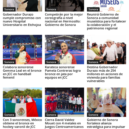
Sonora
Sonora
Sonora
Gobernador Durazo
Competirán por la mejor
Reunirá Gobierno de
cumple compromiso con
coreografía a nivel
Sonora a comunidad
nuevo Hospital
nacional en Hermosillo:
museística para fortalecer
Universitario en Etchojoa
Gobierno de Sonora
la colaboración y el
patrimonio regional
Sonora
Sonora
Sonora
Colabora sonorense
Karateca sonorense
Destina Gobernador
Gemma Leal en el bronce
Pamela Contreras logra
Durazo más de 254
en JCC en handball
bronce en jata por
millones en acciones de
femenil
equipos en JCC
vivienda para familias
vulnerables
Sonora
Sonora
Sonora
Con 3 sonorenses, México
Cierra David Valdez
Gobierno de Sonora
obtiene el bronce en
Mouet con 4 metales en
fortalece alianza
hockey varonil de JCC
Juegos Centroamericanos
estratégica para impulsar