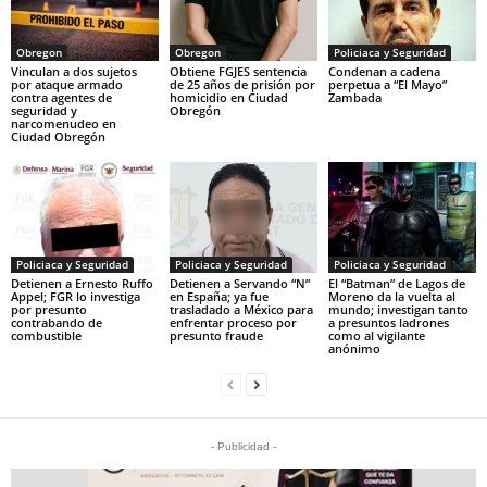
Obregon
Obregon
Policiaca y Seguridad
Vinculan a dos sujetos
Obtiene FGJES sentencia
Condenan a cadena
por ataque armado
de 25 años de prisión por
perpetua a “El Mayo”
contra agentes de
homicidio en Ciudad
Zambada
seguridad y
Obregón
narcomenudeo en
Ciudad Obregón
Policiaca y Seguridad
Policiaca y Seguridad
Policiaca y Seguridad
Detienen a Ernesto Ruffo
Detienen a Servando “N”
El “Batman” de Lagos de
Appel; FGR lo investiga
en España; ya fue
Moreno da la vuelta al
por presunto
trasladado a México para
mundo; investigan tanto
contrabando de
enfrentar proceso por
a presuntos ladrones
combustible
presunto fraude
como al vigilante
anónimo
- Publicidad -