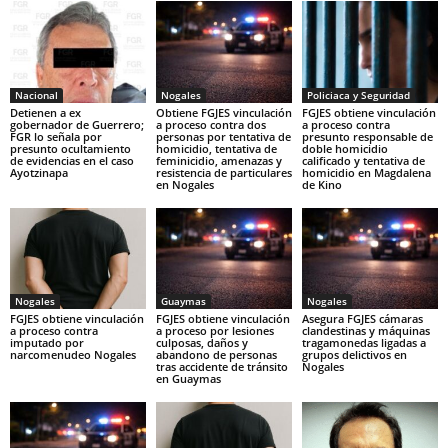
Nacional
Nogales
Policiaca y Seguridad
Detienen a ex
Obtiene FGJES vinculación
FGJES obtiene vinculación
gobernador de Guerrero;
a proceso contra dos
a proceso contra
FGR lo señala por
personas por tentativa de
presunto responsable de
presunto ocultamiento
homicidio, tentativa de
doble homicidio
de evidencias en el caso
feminicidio, amenazas y
calificado y tentativa de
Ayotzinapa
resistencia de particulares
homicidio en Magdalena
en Nogales
de Kino
Nogales
Guaymas
Nogales
FGJES obtiene vinculación
FGJES obtiene vinculación
Asegura FGJES cámaras
a proceso contra
a proceso por lesiones
clandestinas y máquinas
imputado por
culposas, daños y
tragamonedas ligadas a
narcomenudeo Nogales
abandono de personas
grupos delictivos en
tras accidente de tránsito
Nogales
en Guaymas