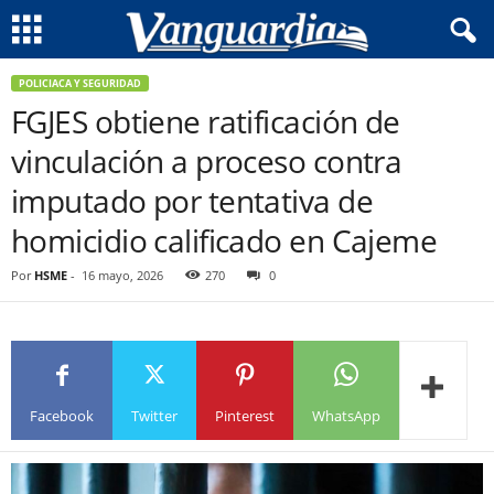
POLICIACA Y SEGURIDAD
FGJES obtiene ratificación de
vinculación a proceso contra
imputado por tentativa de
homicidio calificado en Cajeme
Por
HSME
-
16 mayo, 2026
270
0
Facebook
Twitter
Pinterest
WhatsApp