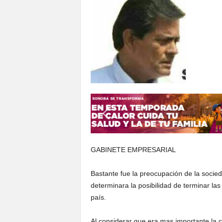
S
o
n
o
r
a
GABINETE EMPRESARIAL
Bastante fue la preocupación de la socie
determinara la posibilidad de terminar las
país.
Al considerar que era mas importante la c