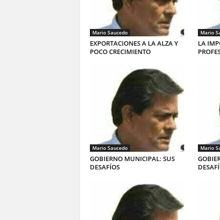
Mario Saucedo
Mario S
EXPORTACIONES A LA ALZA Y
LA IMP
POCO CRECIMIENTO
PROFE
Mario Saucedo
Mario S
GOBIERNO MUNICIPAL: SUS
GOBIER
DESAFÍOS
DESAF