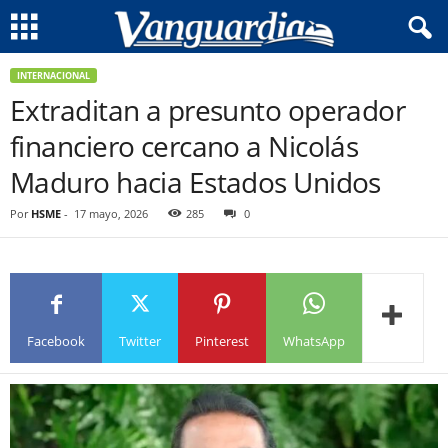
INTERNACIONAL
Extraditan a presunto operador
financiero cercano a Nicolás
Maduro hacia Estados Unidos
Por
HSME
-
17 mayo, 2026
285
0
Facebook
Twitter
Pinterest
WhatsApp