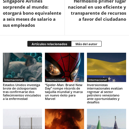
Singapore Airlines
Hermosillo primer lugar
sorprende al mundo:
nacional en uso eficiente y
otorgará bono equivalente
transparente de recursos
a seis meses de salario a
a favor del ciudadano
sus empleados
Artículos relacionados
Más del autor
Internacional
Internacional
Internacional
Estados Unidos investiga
“Spider-Man: Brand New
Inversionistas
brote de ciclosporiasis
Day” rompe récords de
internacionales evalúan
tras confirmarse dos
taquilla mundial y marca
regresar al sector
fallecimientos vinculados
un nuevo éxito para
petrolero venezolano
a la enfermedad
Marvel
ante oportunidades y
desafíos