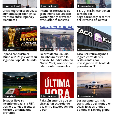
Internacional
Internacional
Internacional
Crisis migratoria en Ceuta
Incendios forestales de
EE. UU. e Irán mantienen
aumenta la presión en la
gran intensidad afectan
tensión por
frontera entre España y
Washington y provocan
negociaciones y el control
Marruecos
evacuaciones masivas
del Estrecho de Ormuz
Deportes
Deportes
Internacional
España conquista el
La presidenta Claudia
Taco Bell retira algunos
Mundial 2026 y levanta su
Sheinbaum asiste a la
ingredientes de sus
segunda Copa del Mundo
final del Mundial 2026 en
restaurantes por
Nueva York; coincide con
investigación de brote de
líderes internacionales
parásito en EE.UU.
Deportes
Internacional
Internacional
Ecuador lleva su
Pakistán anuncia que se
Los aeropuertos más
inconformidad a la FIFA
alcanzó un acuerdo de
transitados del mundo en
tras lo ocurrido frente a
paz entre Estados Unidos
2025: Estados Unidos
México y anuncia una
e Irán
domina el ranking global
profunda