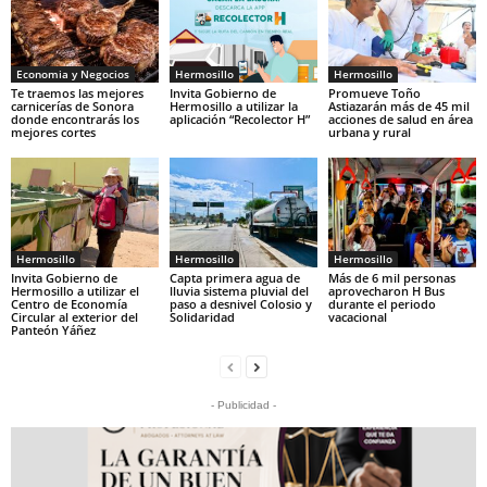
Economia y Negocios
Hermosillo
Hermosillo
Te traemos las mejores
Invita Gobierno de
Promueve Toño
carnicerías de Sonora
Hermosillo a utilizar la
Astiazarán más de 45 mil
donde encontrarás los
aplicación “Recolector H”
acciones de salud en área
mejores cortes
urbana y rural
Hermosillo
Hermosillo
Hermosillo
Invita Gobierno de
Capta primera agua de
Más de 6 mil personas
Hermosillo a utilizar el
lluvia sistema pluvial del
aprovecharon H Bus
Centro de Economía
paso a desnivel Colosio y
durante el periodo
Circular al exterior del
Solidaridad
vacacional
Panteón Yáñez
- Publicidad -