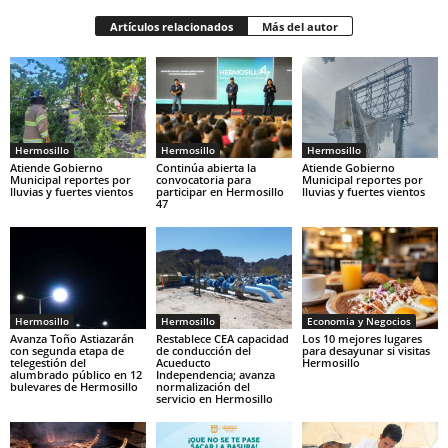
Artículos relacionados
Más del autor
Hermosillo
Hermosillo
Hermosillo
Atiende Gobierno
Continúa abierta la
Atiende Gobierno
Municipal reportes por
convocatoria para
Municipal reportes por
lluvias y fuertes vientos
participar en Hermosillo
lluvias y fuertes vientos
47
Hermosillo
Hermosillo
Economia y Negocios
Avanza Toño Astiazarán
Restablece CEA capacidad
Los 10 mejores lugares
con segunda etapa de
de conducción del
para desayunar si visitas
telegestión del
Acueducto
Hermosillo
alumbrado público en 12
Independencia; avanza
bulevares de Hermosillo
normalización del
servicio en Hermosillo