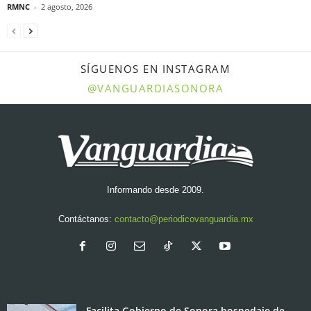
RMNC
-
2 agosto, 2026
SÍGUENOS EN INSTAGRAM
@VANGUARDIASONORA
Informando desde 2009.
Contáctanos:
contacto@periodicovanguardia.mx
Facilita Gobierno de Sonora hospedaje de